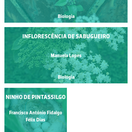
Biologia
INFLORESCÊNCIA DE SABUGUEIRO
Manuela Lopes
Biologia
NINHO DE PINTASSILGO
ALFAVACA-DOS-
MONTES
Francisco António Fidalgo
Francisco António Fidalgo
Félix Dias
Félix Dias