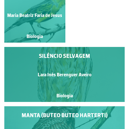
DO FRUTO DO DENTE-
DE-LEÃO
Carla Maria Fonseca
Maria Beatriz Faria de Jesus
Gouveia
Biologia
Biologia
SILÊNCIO SELVAGEM
Lara Inês Berenguer Aveiro
Biologia
MANTA (BUTEO BUTEO HARTERTI)