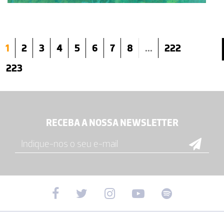
1
2
3
4
5
6
7
8
...
222
223
RECEBA A NOSSA NEWSLETTER