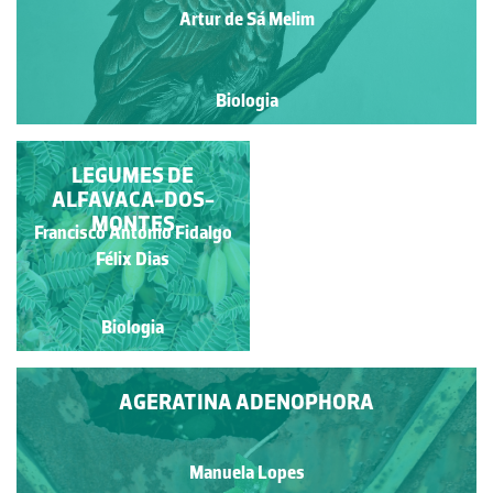
Artur de Sá Melim
Biologia
TURDUS ILIACUS -
LEGUMES DE
TORDO MALVIZ
ALFAVACA-DOS-
MONTES
Francisco António Fidalgo
Fabiola Figueira
Félix Dias
Biologia
Biologia
AGERATINA ADENOPHORA
Manuela Lopes