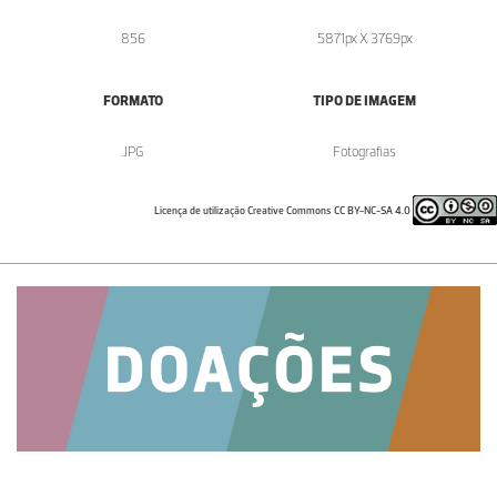
856
5871px X 3769px
FORMATO
TIPO DE IMAGEM
.JPG
Fotografias
Licença de utilização Creative Commons CC BY-NC-SA 4.0