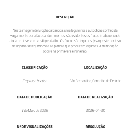
DESCRIÇÃO
Nesta imagem de Erophaca baetica, uma leguminosa autóctone conhecida
vulgarmente por alfavaca-dos-montes, são evidentes os frutos imaturos onde
ainda se observam vestígios da flor. Os frutos são legumes (= vagens) e por isso
designam-se leguminosas as plantas que produzem legumes. A frutificação
ocorre na primavera e no verão.
CLASSIFICAÇÃO
LOCALIZAÇÃO
Erophaca baetica
São Bernardino, Concelho de Peniche
DATA DE PUBLICAÇÃO
DATA DE REALIZAÇÃO
7 de Maio de 2026
2026-04-30
Nº DE VISUALIZAÇÕES
RESOLUÇÃO