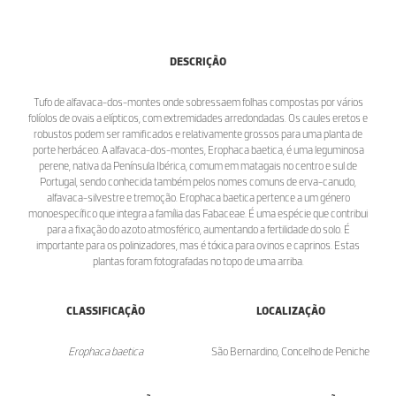
DESCRIÇÃO
Tufo de alfavaca-dos-montes onde sobressaem folhas compostas por vários
folíolos de ovais a elípticos, com extremidades arredondadas. Os caules eretos e
robustos podem ser ramificados e relativamente grossos para uma planta de
porte herbáceo. A alfavaca-dos-montes, Erophaca baetica, é uma leguminosa
perene, nativa da Península Ibérica, comum em matagais no centro e sul de
Portugal, sendo conhecida também pelos nomes comuns de erva-canudo,
alfavaca-silvestre e tremoção. Erophaca baetica pertence a um género
monoespecífico que integra a família das Fabaceae. É uma espécie que contribui
para a fixação do azoto atmosférico, aumentando a fertilidade do solo. É
importante para os polinizadores, mas é tóxica para ovinos e caprinos. Estas
plantas foram fotografadas no topo de uma arriba.
CLASSIFICAÇÃO
LOCALIZAÇÃO
Erophaca baetica
São Bernardino, Concelho de Peniche