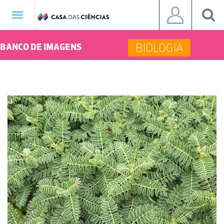
Toggle
navigation
BIOLOGIA
BANCO DE IMAGENS