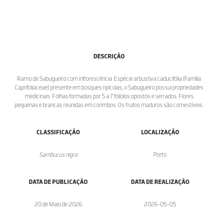
DESCRIÇÃO
Ramo de Sabugueiro com inflorescência. Espécie arbustiva caducifólia (Família
Caprifoliaceae) presente em bosques ripícolas, o Sabugueiro possui propriedades
medicinais. Folhas formadas por 5 a 7 folíolos opostos e serrados. Flores
pequenas e brancas reunidas em corimbos. Os frutos maduros são comestíveis.
CLASSIFICAÇÃO
LOCALIZAÇÃO
Sambucus nigra
Porto
DATA DE PUBLICAÇÃO
DATA DE REALIZAÇÃO
20 de Maio de 2026
2026-05-05