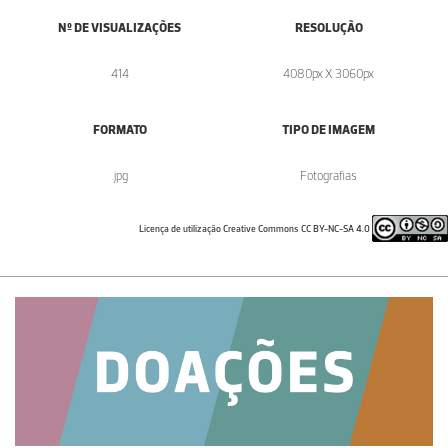
Nº DE VISUALIZAÇÕES
RESOLUÇÃO
414
4080px X 3060px
FORMATO
TIPO DE IMAGEM
.jpg
Fotografias
Licença de utilização Creative Commons CC BY-NC-SA 4.0