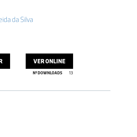
da da Silva
R
VER ONLINE
Nº DOWNLOADS
13