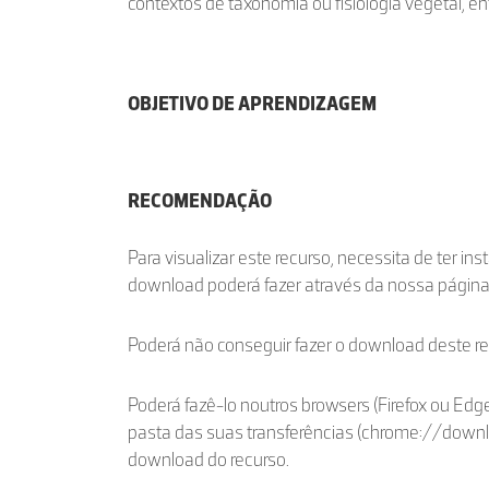
contextos de taxonomia ou fisiologia vegetal, ent
OBJETIVO DE APRENDIZAGEM
RECOMENDAÇÃO
Para visualizar este recurso, necessita de ter in
download poderá fazer através da nossa págin
Poderá não conseguir fazer o download deste r
Poderá fazê-lo noutros browsers (Firefox ou Edge
pasta das suas transferências (chrome://down
download do recurso.