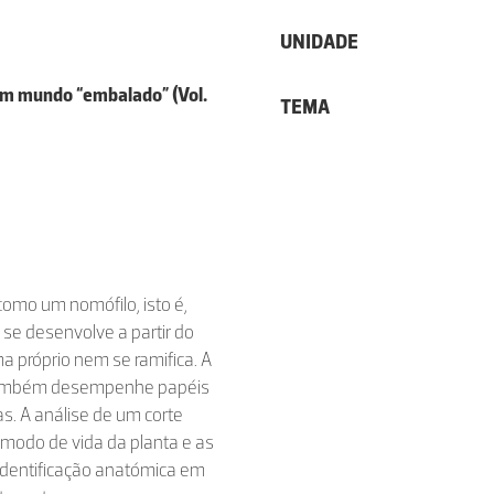
UNIDADE
m mundo “embalado” (Vol.
TEMA
 como um nomófilo, isto é,
se desenvolve a partir do
 próprio nem se ramifica. A
a também desempenhe papéis
s. A análise de um corte
o modo de vida da planta e as
identificação anatómica em