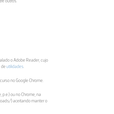
re outros.
stalado o Adobe Reader, cujo
a de
utilidades
.
ecurso no Google Chrome.
, p.e.) ou no Chrome, na
loads/) aceitando manter o