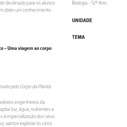
te destinado para os alunos
Biologia - 12º Ano
dem obter um conhecimento
UNIDADE
TEMA
uto - Uma viagem ao corpo
nada pelo Corpo da Planta
dadeiros engenheiros da
ptar luz, água, nutrientes e
ças à especialização dos seus
so, vamos explorar os cinco