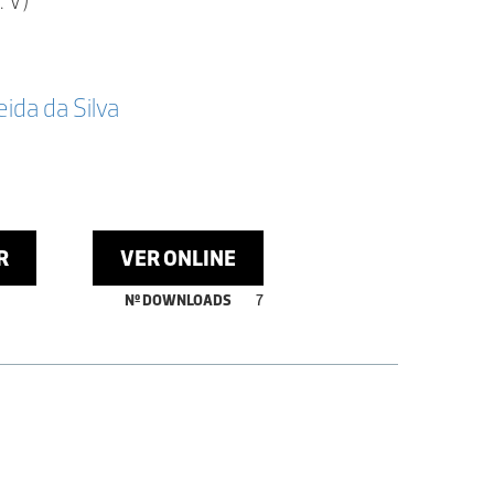
da da Silva
R
VER ONLINE
Nº DOWNLOADS
7