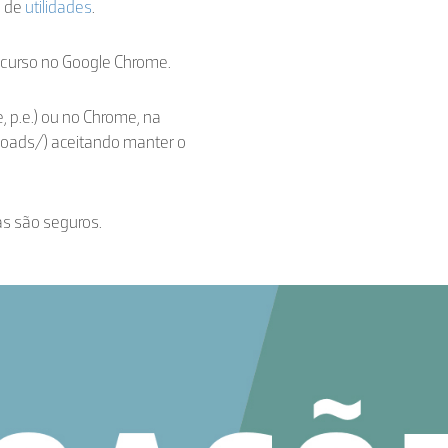
a de
utilidades
.
ecurso no Google Chrome.
, p.e.) ou no Chrome, na
loads/) aceitando manter o
as são seguros.