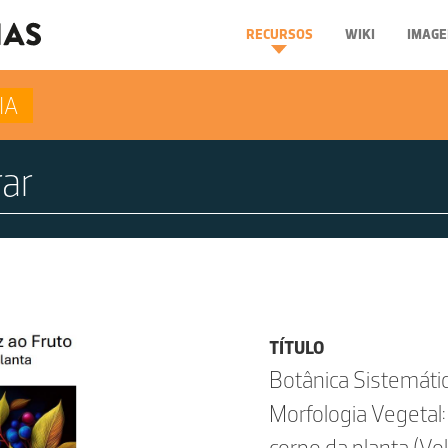
RECURSOS
WIKI
IMAGE
IA
TÍTULO
Botânica Sistemátic
Morfologia Vegetal:
corpo da planta (Vol