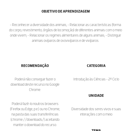
OBJETIVO DE APRENDIZAGEM
- Reconhecer a diversidade dos animais; - Relacionar as características (forma
do corpo, revestimento, órgãos de locomoção) de diferentes animais com o meio
onde vivem; - Relacionar os regimes alimentares de alguns animais; - Distinguir
animais ovíparos de ovovivíparos e de vivíparos.
RECOMENDAÇÃO
CATEGORIA
Poderá não conseguir fazer o
Introdução às Ciências - 2º Ciclo
download deste recurso no Google
Chrome.
UNIDADE
Poderá fazê-lo noutros browsers
(Firefox ou Edge, p.e.) ou no Chrome,
Diversidade dos seres vivos e suas
na pasta das suas transferências
interações com o meio
(chrome://downloads/) aceitando
manter o download do recurso.
TEMA