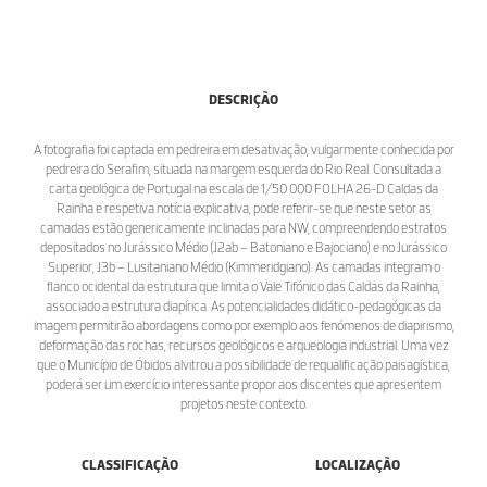
DESCRIÇÃO
A fotografia foi captada em pedreira em desativação, vulgarmente conhecida por
pedreira do Serafim, situada na margem esquerda do Rio Real. Consultada a
carta geológica de Portugal na escala de 1/50 000 FOLHA 26-D Caldas da
Rainha e respetiva notícia explicativa, pode referir-se que neste setor as
camadas estão genericamente inclinadas para NW, compreendendo estratos
depositados no Jurássico Médio (J2ab – Batoniano e Bajociano) e no Jurássico
Superior, J3b – Lusitaniano Médio (Kimmeridgiano). As camadas integram o
flanco ocidental da estrutura que limita o Vale Tifónico das Caldas da Rainha,
associado a estrutura diapírica. As potencialidades didático-pedagógicas da
imagem permitirão abordagens como por exemplo aos fenómenos de diapirismo,
deformação das rochas, recursos geológicos e arqueologia industrial. Uma vez
que o Município de Óbidos alvitrou a possibilidade de requalificação paisagística,
poderá ser um exercício interessante propor aos discentes que apresentem
projetos neste contexto.
CLASSIFICAÇÃO
LOCALIZAÇÃO