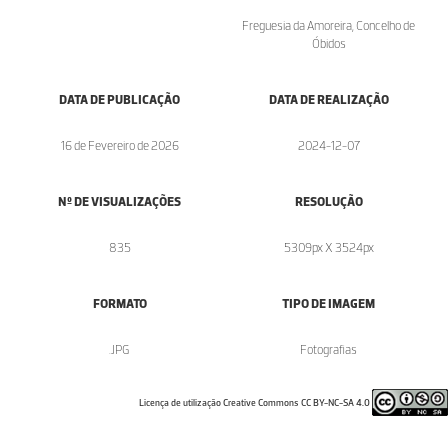
Freguesia da Amoreira, Concelho de
Óbidos
DATA DE PUBLICAÇÃO
DATA DE REALIZAÇÃO
16 de Fevereiro de 2026
2024-12-07
Nº DE VISUALIZAÇÕES
RESOLUÇÃO
835
5309px X 3524px
FORMATO
TIPO DE IMAGEM
.JPG
Fotografias
Licença de utilização Creative Commons CC BY-NC-SA 4.0