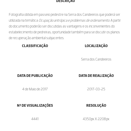
DESCRIÇÃO
Fotografia obtida em passeio pedestre na Serra dos Candeeiros que poderá ser
utilizada na temática
Ocupação antrópica e problemas de ordenamento
. A partir
do documento poderão ser discutidas as vantagens e os inconvenientes do
estabelecimento de pedreiras; oportunidade também para se discutir os planos
de recuperação ambiental subjacentes.
CLASSIFICAÇÃO
LOCALIZAÇÃO
Serra dos Candeeiros
DATA DE PUBLICAÇÃO
DATA DE REALIZAÇÃO
4 de Maio de 2017
2017-03-25
Nº DE VISUALIZAÇÕES
RESOLUÇÃO
4441
4350px X 2208px