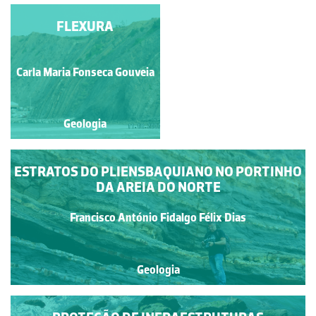
RECUO DAS ARRIBAS
FLEXURA
Francisco António Fidalgo
Carla Maria Fonseca Gouveia
Félix Dias
Geologia
Geologia
ESTRATOS DO PLIENSBAQUIANO NO PORTINHO
DA AREIA DO NORTE
Francisco António Fidalgo Félix Dias
Geologia