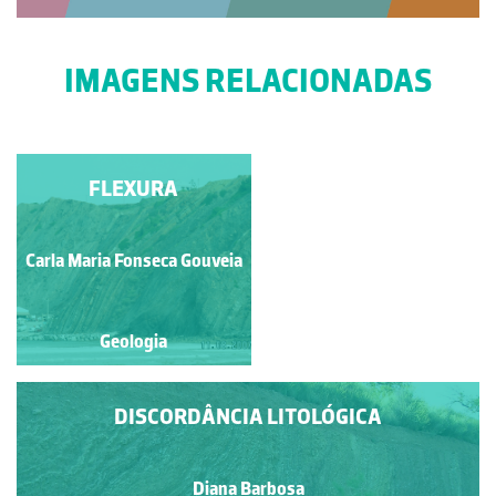
IMAGENS RELACIONADAS
PEDREIRAS E
FLEXURA
IMPACTO AMBIENTAL
Francisco António Fidalgo
Carla Maria Fonseca Gouveia
Félix Dias
Geologia
Geologia
DISCORDÂNCIA LITOLÓGICA
Diana Barbosa