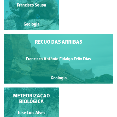
Diana Barbosa
Francisco Sousa
Geologia
Geologia
RECUO DAS ARRIBAS
Francisco António Fidalgo Félix Dias
Geologia
METEORIZAÇÃO
TROMBA DO
ELEFANTE
BIOLÓGICA
Francisco António Fidalgo
José Luís Alves
Félix Dias