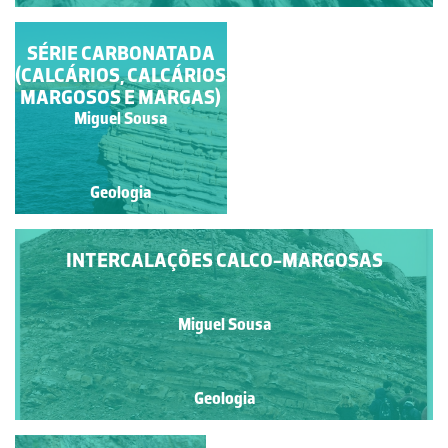
PENEDO DO GUINCHO
SÉRIE CARBONATADA
(CALCÁRIOS, CALCÁRIOS
MARGOSOS E MARGAS)
Miguel Sousa
Miguel Sousa
Geologia
Geologia
INTERCALAÇÕES CALCO-MARGOSAS
Miguel Sousa
Geologia