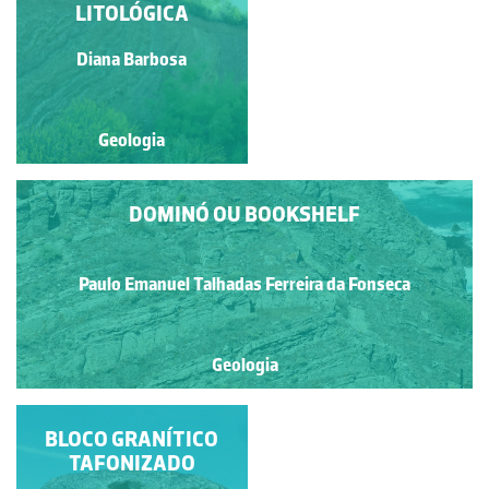
APERTADAS
LITOLÓGICA
Paulo Emanuel Talhadas
Diana Barbosa
Ferreira da Fonseca
Geologia
Geologia
DOMINÓ OU BOOKSHELF
Paulo Emanuel Talhadas Ferreira da Fonseca
Geologia
BLOCO GRANÍTICO
GRANITO DE
LAVADORES
TAFONIZADO