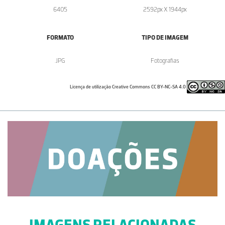
6405
2592px X 1944px
FORMATO
TIPO DE IMAGEM
.JPG
Fotografias
Licença de utilização Creative Commons CC BY-NC-SA 4.0
IMAGENS RELACIONADAS