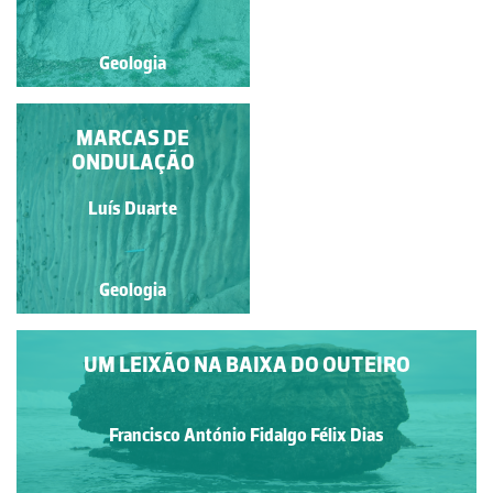
Geologia
Geologia
RECUO DAS ARRIBAS
MARCAS DE
ONDULAÇÃO
Francisco António Fidalgo
Luís Duarte
Félix Dias
Geologia
Geologia
UM LEIXÃO NA BAIXA DO OUTEIRO
Francisco António Fidalgo Félix Dias