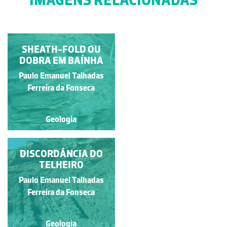
FENDAS DE TRACÇÃO
SHEATH-FOLD OU
DOBRA EM BAÍNHA
Paulo Emanuel Talhadas
Raquel Antunes
Ferreira da Fonseca
Geologia
Geologia
DISCORDÂNCIA DO
ESTRUTURAS
DOBRADAS DA ZONA
TELHEIRO
SUL PORTUGUESA
Paulo Emanuel Talhadas
Paulo Emanuel Talhadas
Ferreira da Fonseca
Ferreira da Fonseca
Geologia
Geologia