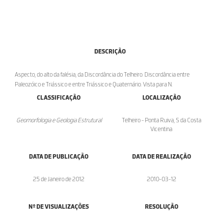
DESCRIÇÃO
Aspecto, do alto da falésia, da Discordância do Telheiro. Discordância entre
Paleozóico e Triássico e entre Triássico e Quaternário. Vista para N.
CLASSIFICAÇÃO
LOCALIZAÇÃO
Geomorfologia e Geologia Estrutural
Telheiro - Ponta Ruiva, S da Costa
Vicentina
DATA DE PUBLICAÇÃO
DATA DE REALIZAÇÃO
25 de Janeiro de 2012
2010-03-12
Nº DE VISUALIZAÇÕES
RESOLUÇÃO