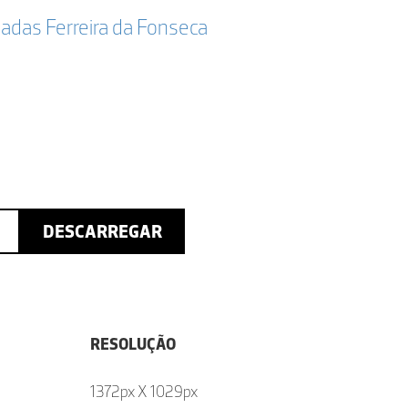
adas Ferreira da Fonseca
DESCARREGAR
RESOLUÇÃO
1372px X 1029px