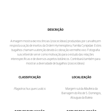
DESCRIÇÃO
A imagem mostra excrescências (zoocecídeas) produzidas por carvalho,em
resposta a ação de insetos da Ordem Hymenoptera, Família Cynipidae. Estes
bugalhos chamam a atenção devido à coloração vermelho vivo. Fotografia
suscetível de servir como motivação para o estudo das relações
interespecíficas e de diversos aspetos botânicos. Contribuirá também para
mostrar a diversidade de bugalhos (zoocecídeas).
CLASSIFICAÇÃO
LOCALIZAÇÃO
Plagiotrochus quercusilicis
Margem sul da Albufeira da
Barragem do Rio de S. Domingos,
Atouguia da Baleia