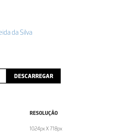
da da Silva
DESCARREGAR
RESOLUÇÃO
1024px X 718px