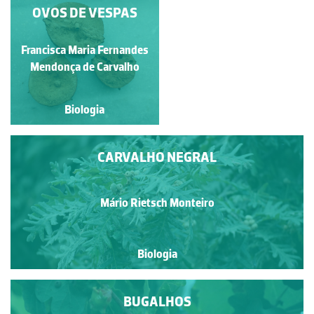
OVOS DE VESPAS
FLORES E
INFLORESCÊNCIAS
MASCULINAS DE
Rubim Manuel Almeida da
Francisca Maria Fernandes
QUERCUS TOBUR
Mendonça de Carvalho
Silva
Biologia
Biologia
CARVALHO NEGRAL
Mário Rietsch Monteiro
Biologia
BUGALHOS