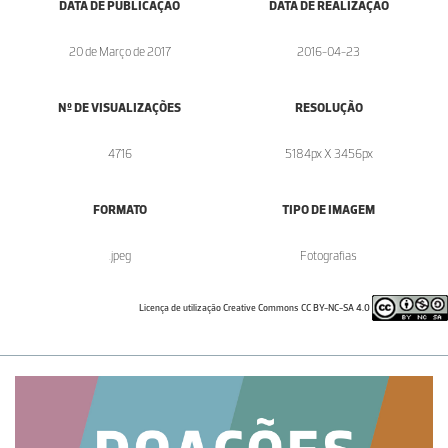
DATA DE PUBLICAÇÃO
DATA DE REALIZAÇÃO
20 de Março de 2017
2016-04-23
Nº DE VISUALIZAÇÕES
RESOLUÇÃO
4716
5184px X 3456px
FORMATO
TIPO DE IMAGEM
.jpeg
Fotografias
Licença de utilização Creative Commons CC BY-NC-SA 4.0