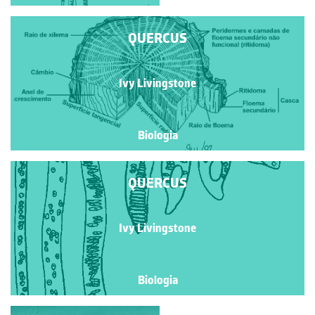
QUERCUS
Ivy Livingstone
Biologia
QUERCUS
Ivy Livingstone
Biologia