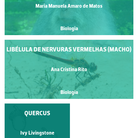
Maria Manuela Amaro de Matos
Biologia
LIBÉLULA DE NERVURAS VERMELHAS (MACHO)
Ana Cristina Rito
Biologia
JUVENIL DE GANSO-
QUERCUS
PATOLA OU
ALCATRAZ (MORUS
BASSANUS)
Ana Cristina Rito
Ivy Livingstone