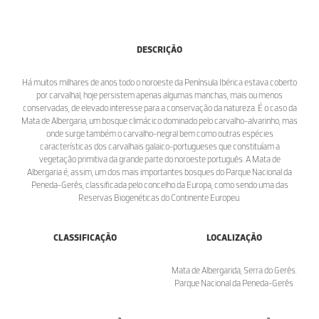
DESCRIÇÃO
Há muitos milhares de anos todo o noroeste da Península Ibérica estava coberto
por carvalhal, hoje persistem apenas algumas manchas, mais ou menos
conservadas, de elevado interesse para a conservação da natureza. É o caso da
Mata de Albergaria, um bosque climácico dominado pelo carvalho-alvarinho, mas
onde surge também o carvalho-negral bem como outras espécies
características dos carvalhais galaico-portugueses que constituíam a
vegetação primitiva da grande parte do noroeste português. A Mata de
Albergaria é, assim, um dos mais importantes bosques do Parque Nacional da
Peneda-Gerês, classificada pelo concelho da Europa, como sendo uma das
Reservas Biogenéticas do Continente Europeu.
CLASSIFICAÇÃO
LOCALIZAÇÃO
Mata de Albergarida, Serra do Gerês.
Parque Nacional da Peneda-Gerês