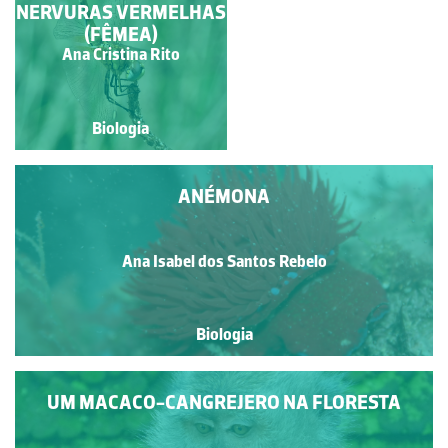
NERVURAS VERMELHAS
CIRCUNDADO POR
CRACAS
(FÊMEA)
Manuela Lopes
Ana Cristina Rito
Biologia
Biologia
ANÉMONA
Ana Isabel dos Santos Rebelo
Biologia
UM MACACO-CANGREJERO NA FLORESTA