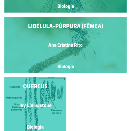
Biologia
LIBÉLULA-PÚRPURA (FÊMEA)
Ana Cristina Rito
Biologia
QUERCUS
QUERCUS
Ivy Livingstone
Ivy Livingstone
Biologia
Biologia