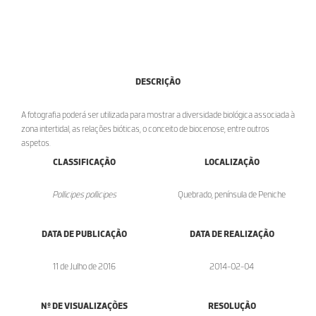
DESCRIÇÃO
A fotografia poderá ser utilizada para mostrar a diversidade biológica associada à
zona intertidal, as relações bióticas, o conceito de biocenose, entre outros
aspetos.
CLASSIFICAÇÃO
LOCALIZAÇÃO
Pollicipes pollicipes
Quebrado, península de Peniche
DATA DE PUBLICAÇÃO
DATA DE REALIZAÇÃO
11 de Julho de 2016
2014-02-04
Nº DE VISUALIZAÇÕES
RESOLUÇÃO