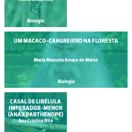
Rebelo
Biologia
Biologia
UM MACACO-CANGREJERO NA FLORESTA
Maria Manuela Amaro de Matos
Biologia
CASAL DE LIBÉLULA
LIBÉLULA DE
IMPERADOR-MENOR
NERVURAS
VERMELHAS (MACHO)
(ANAX PARTHENOPE)
Ana Cristina Rito
Ana Cristina Rito