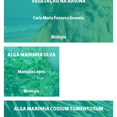
VEGETAÇÃO NA RAVINA
Carla Maria Fonseca Gouveia
Biologia
FEOFÍCEAS - PADINA
ALGA MARINHA ULVA
PAVONICA
Francisco António Fidalgo
Manuela Lopes
Félix Dias
Biologia
Biologia
ALGA MARINHA CODIUM TOMENTOSUM