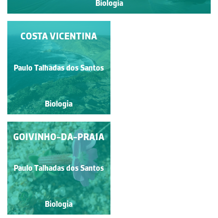
Biologia
FLORA DAS ARRIBAS
COSTA VICENTINA
CALCÁRIAS
Paulo Talhadas dos Santos
Paulo Talhadas dos Santos
Biologia
Biologia
GOIVINHO-DA-PRAIA
CARQUEJA-MANSA
Paulo Talhadas dos Santos
Paulo Talhadas dos Santos
Biologia
Biologia