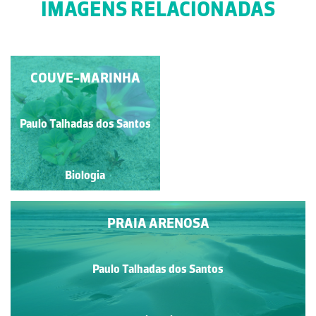
IMAGENS RELACIONADAS
COUVE-MARINHA
CABO SARDÃO
Paulo Talhadas dos Santos
Paulo Talhadas dos Santos
Biologia
Biologia
PRAIA ARENOSA
Paulo Talhadas dos Santos