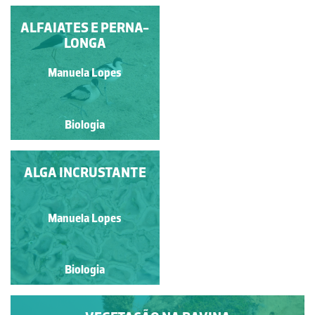
ALFAIATES E PERNA-
BARROEIRA
LONGA
Elisabete Carvalho
Manuela Lopes
Biologia
Biologia
LÍQUENE MARINHO
ALGA INCRUSTANTE
CIRCUNDADO POR
CRACAS
Manuela Lopes
Manuela Lopes
Biologia
Biologia