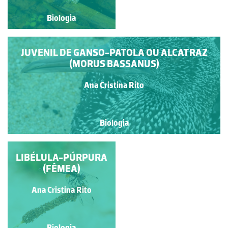
Biologia
Biologia
JUVENIL DE GANSO-PATOLA OU ALCATRAZ
(MORUS BASSANUS)
Ana Cristina Rito
Biologia
LIBÉLULA-PÚRPURA
LIBÉLULA-PÚRPURA
(MACHO)
(FÊMEA)
Ana Cristina Rito
Ana Cristina Rito
Biologia
Biologia