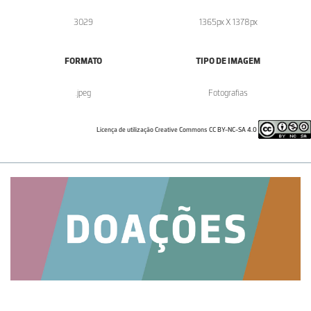
3029
1365px X 1378px
FORMATO
TIPO DE IMAGEM
.jpeg
Fotografias
Licença de utilização Creative Commons CC BY-NC-SA 4.0