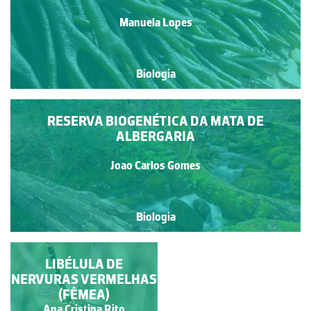
Manuela Lopes
Biologia
RESERVA BIOGENÉTICA DA MATA DE
ALBERGARIA
Joao Carlos Gomes
Biologia
ANÉMONA
LIBÉLULA DE
NERVURAS VERMELHAS
(FÊMEA)
Ana Isabel dos Santos
Ana Cristina Rito