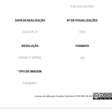
5 de Junho de 2020
DATA DE REALIZAÇÃO
Nº DE VISUALIZAÇÕES
2020-05-31
3316
RESOLUÇÃO
FORMATO
2462px X 3284px
.jpg
TIPO DE IMAGEM
Fotografias
Licença de utilização Creative Commons CC BY-NC-SA 4.0