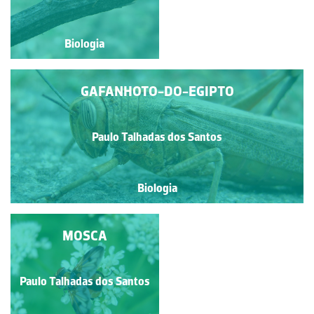
Biologia
Biologia
GAFANHOTO-DO-EGIPTO
Paulo Talhadas dos Santos
Biologia
AFÍDEOS PARASITAS
MOSCA
Paulo Talhadas dos Santos
Paulo Talhadas dos Santos