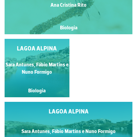
Ana Cristina Rito
Biologia
LAGOA ALPINA
LAGOA ALPINA
Sara Antunes, Fábio Martins e
Sara Antunes, Fábio
Martins e Nuno Formigo
Nuno Formigo
Biologia
Biologia
LAGOA ALPINA
Sara Antunes, Fábio Martins e Nuno Formigo