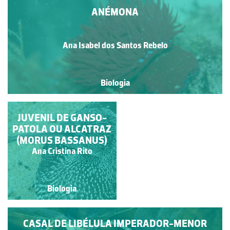
ANÉMONA
Ana Isabel dos Santos Rebelo
Biologia
JUVENIL DE GANSO-
UM MACACO-
PATOLA OU ALCATRAZ
CANGREJERO NA
(MORUS BASSANUS)
FLORESTA
Maria Manuela Amaro de
Ana Cristina Rito
Matos
Biologia
Biologia
CASAL DE LIBÉLULA IMPERADOR-MENOR