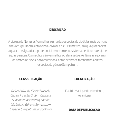
DESCRIÇÃO
A Libélula de Nervuras Vermelhas é uma das espécies de Libélulas mais comuns
em Portugal. Ocorre entre o nível do mar e os 1600 metros, em qualquer habitat
aquático de água doce, preferencialmente em ecossistemas lênticos, ou seja de
águas paradas. Os machos são vermelhos ou alaranjados. As fêmeas e juvenis,
de ambos os sexos, são amarelados, como acontece também nas outras
espécies do género Sympetrum.
CLASSIFICAÇÃO
LOCALIZAÇÃO
Reino: Animalia, Filo:Arthropoda,
Paul de Manique do Intendente,
Classe: Insecta, Ordem: Odonata,
Azambuja
Subordem: Anisoptera, Família:
Libellulidae, Género: Sympetrum,
Espécie: Sympetrum fonscolombii
DATA DE PUBLICAÇÃO