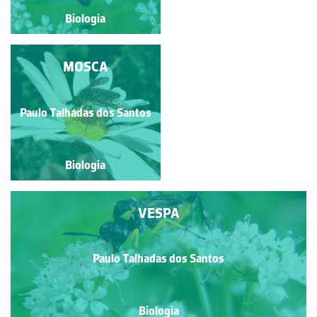
Biologia
Biologia
ABELHA-EUROPEIA
MOSCA
Paulo Talhadas dos Santos
Paulo Talhadas dos Santos
Biologia
Biologia
VESPA
Paulo Talhadas dos Santos
Biologia