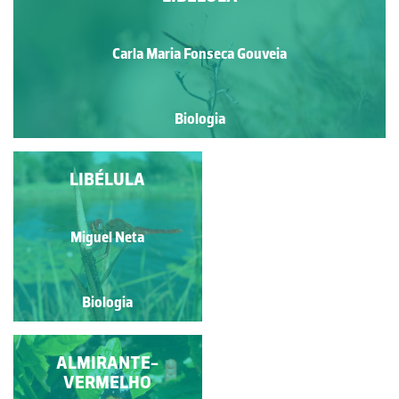
Carla Maria Fonseca Gouveia
Biologia
APARELHO BOCAL DE
LIBÉLULA
LARVA DE LIBÉLULA
Equip'Aqua
Miguel Neta
Biologia
Biologia
LIBÉLULA DE
ALMIRANTE-
NERVURAS
VERMELHO