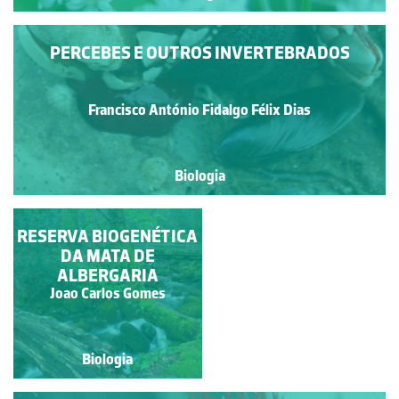
PERCEBES E OUTROS INVERTEBRADOS
Francisco António Fidalgo Félix Dias
Biologia
RESERVA BIOGENÉTICA
LÍQUENE MARINHO
CIRCUNDADO POR
DA MATA DE
ALBERGARIA
CRACAS
Joao Carlos Gomes
Manuela Lopes
Biologia
Biologia