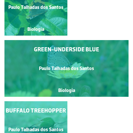
VERMELHAS (MACHO)
Paulo Talhadas dos Santos
Ana Cristina Rito
Biologia
Biologia
GREEN-UNDERSIDE BLUE
Paulo Talhadas dos Santos
Biologia
BUFFALO TREEHOPPER
FALSA-VESPA
Paulo Talhadas dos Santos
Paulo Talhadas dos Santos