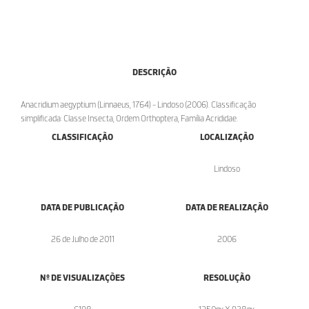
DESCRIÇÃO
Anacridium aegyptium (Linnaeus, 1764) - Lindoso (2006). Classificação
simplificada: Classe Insecta, Ordem Orthoptera, Família Acrididae.
CLASSIFICAÇÃO
LOCALIZAÇÃO
Lindoso
DATA DE PUBLICAÇÃO
DATA DE REALIZAÇÃO
26 de Julho de 2011
2006
Nº DE VISUALIZAÇÕES
RESOLUÇÃO