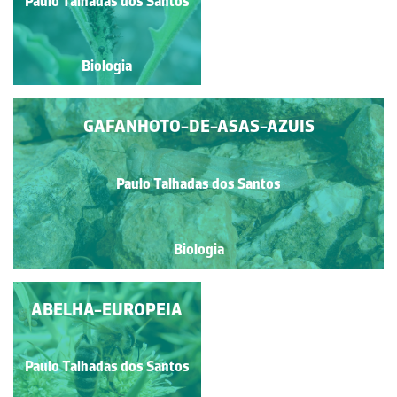
Paulo Talhadas dos Santos
Paulo Talhadas dos Santos
Biologia
Biologia
GAFANHOTO-DE-ASAS-AZUIS
Paulo Talhadas dos Santos
Biologia
ABELHA-EUROPEIA
MOSCA
Paulo Talhadas dos Santos
Paulo Talhadas dos Santos