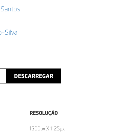
 Santos
-Silva
DESCARREGAR
RESOLUÇÃO
1500px X 1125px