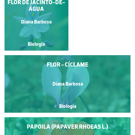
GOIVINHO-DA-PRAIA
FLOR DE JACINTO-DE-
ÁGUA
Paulo Talhadas dos Santos
Diana Barbosa
Biologia
Biologia
FLOR - CÍCLAME
Diana Barbosa
Biologia
PAPOILA (PAPAVER RHOEAS L.)