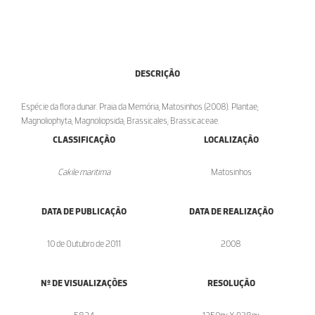
DESCRIÇÃO
Espécie da flora dunar. Praia da Memória, Matosinhos (2008). Plantae;
Magnoliophyta; Magnoliopsida; Brassicales; Brassicaceae.
CLASSIFICAÇÃO
LOCALIZAÇÃO
Cakile maritima
Matosinhos
DATA DE PUBLICAÇÃO
DATA DE REALIZAÇÃO
10 de Outubro de 2011
2008
Nº DE VISUALIZAÇÕES
RESOLUÇÃO