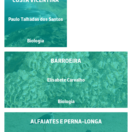
CALCÁRIAS
Paulo Talhadas dos Santos
Paulo Talhadas dos Santos
Biologia
Biologia
BARROEIRA
Elisabete Carvalho
Biologia
ALFAIATES E PERNA-LONGA