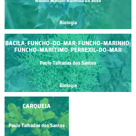
Rubim Manuel Almeida da Silva
Biologia
BACILA; FUNCHO-DO-MAR; FUNCHO-MARINHO;
FUNCHO-MARÍTIMO; PERREXIL-DO-MAR
Paulo Talhadas dos Santos
Biologia
CARQUEJA
TOJO
Paulo Talhadas dos Santos
Paulo Talhadas dos Santos