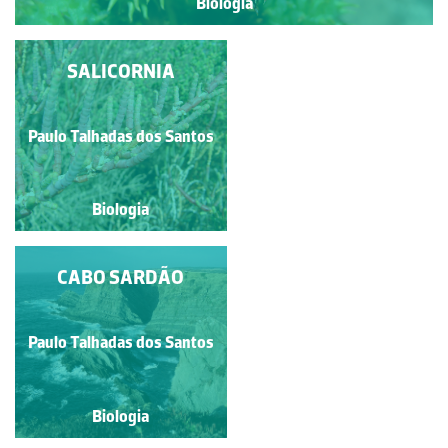
Biologia
SALICORNIA
TULIPA
Paulo Talhadas dos Santos
Paulo Talhadas dos Santos
Biologia
Biologia
FETOS EPÍFITOS
CABO SARDÃO
Paulo Talhadas dos Santos
Paulo Talhadas dos Santos
Biologia
Biologia