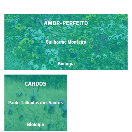
AMOR-PERFEITO
Guilherme Monteiro
Biologia
JACINTO-DE-ÁGUA
CARDOS
Paulo Talhadas dos Santos
Paulo Talhadas dos Santos
Biologia
Biologia