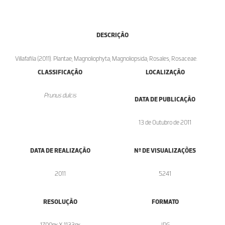
DESCRIÇÃO
Villafafila (2011). Plantae; Magnoliophyta; Magnoliopsida; Rosales; Rosaceae.
CLASSIFICAÇÃO
LOCALIZAÇÃO
Prunus dulcis
DATA DE PUBLICAÇÃO
13 de Outubro de 2011
DATA DE REALIZAÇÃO
Nº DE VISUALIZAÇÕES
2011
5241
RESOLUÇÃO
FORMATO
1700px X 1133px
.JPG