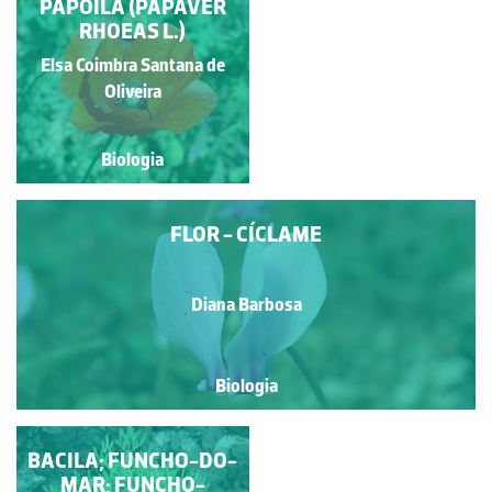
FLOR DE JACINTO-DE-
PAPOILA (PAPAVER
RHOEAS L.)
ÁGUA
Elsa Coimbra Santana de
Diana Barbosa
Oliveira
Biologia
Biologia
FLOR - CÍCLAME
Diana Barbosa
Biologia
ROSA-ALBARDEIRA
BACILA; FUNCHO-DO-
MAR; FUNCHO-