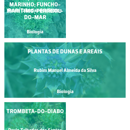
MARINHO; FUNCHO-
MARÍTIMO; PERREXIL-
Paulo Talhadas dos Santos
Ines Paulino
DO-MAR
Biologia
Biologia
PLANTAS DE DUNAS E AREAIS
Rubim Manuel Almeida da Silva
Biologia
TROMBETA-DO-DIABO
TOJO
Paulo Talhadas dos Santos
Paulo Talhadas dos Santos