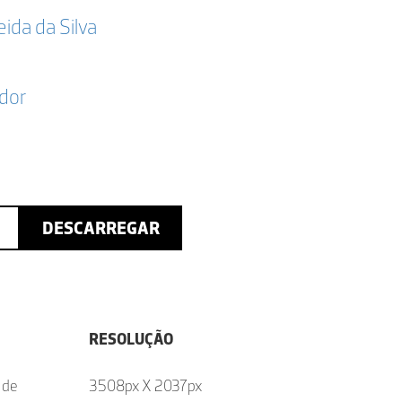
da da Silva
dor
DESCARREGAR
RESOLUÇÃO
 de
3508px X 2037px