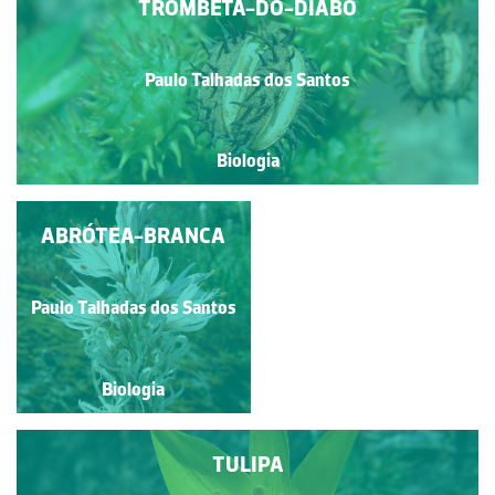
TROMBETA-DO-DIABO
Paulo Talhadas dos Santos
Biologia
ABRÓTEA-BRANCA
CARQUEJA
Paulo Talhadas dos Santos
Paulo Talhadas dos Santos
Biologia
Biologia
TULIPA