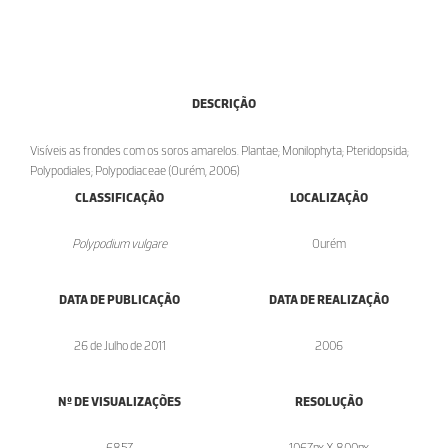
DESCRIÇÃO
Visíveis as frondes com os soros amarelos. Plantae; Monilophyta; Pteridopsida;
Polypodiales; Polypodiaceae (Ourém, 2006)
CLASSIFICAÇÃO
LOCALIZAÇÃO
Polypodium vulgare
Ourém
DATA DE PUBLICAÇÃO
DATA DE REALIZAÇÃO
26 de Julho de 2011
2006
Nº DE VISUALIZAÇÕES
RESOLUÇÃO
6857
1067px X 800px