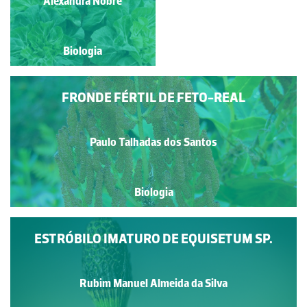
Paulo Talhadas dos Santos
Alexandra Nobre
Biologia
Biologia
FRONDE FÉRTIL DE FETO-REAL
Paulo Talhadas dos Santos
Biologia
ESTRÓBILO IMATURO DE EQUISETUM SP.
Rubim Manuel Almeida da Silva