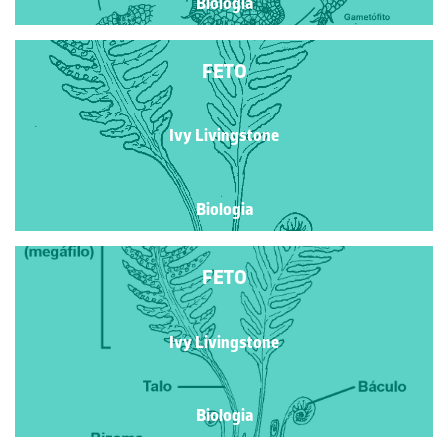
Biologia
FETO
Ivy Livingstone
Biologia
FETO
Ivy Livingstone
Biologia