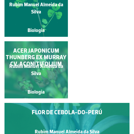
ANDORINHAS
Rubim Manuel Almeida da
Rubim Manuel Almeida da
Silva
Silva
Biologia
Biologia
SELO-DE-SALOMÃO
ACER JAPONICUM
THUNBERG EX MURRAY
CV. ACONITIFOLIUM
Rubim Manuel Almeida da
Rubim Manuel Almeida da
Silva
Silva
Biologia
Biologia
FLOR DE CEBOLA-DO-PERÚ
Rubim Manuel Almeida da Silva