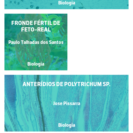
Biologia
FRONDE FÉRTIL DE
GAMETÓFITO
MASCULINO DE
FETO-REAL
POLYTRICHUM SP.
Paulo Talhadas dos Santos
Jose Pissarra
Biologia
Biologia
ANTERÍDIOS DE POLYTRICHUM SP.
Jose Pissarra
Biologia