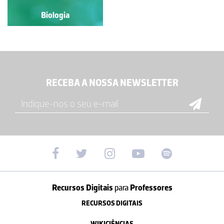
Biologia
Biologia
RECEBA A NOSSA NEWSLETTER
Recursos Digitais
para
Professores
RECURSOS DIGITAIS
WIKICIÊNCIAS