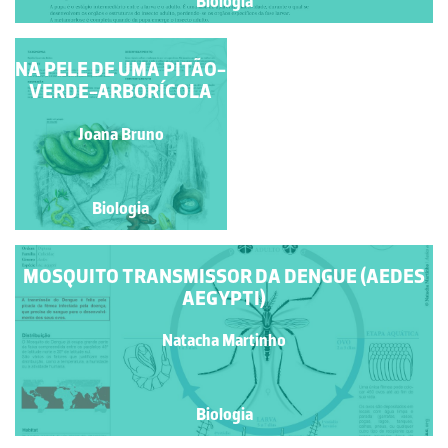
Biologia
NA PELE DE UMA PITÃO-
O CICLO DE VIDA DO
VERDE-ARBORÍCOLA
ESCARAVELHO DA
BATATA
Xavier Pita
Joana Bruno
Biologia
Biologia
MOSQUITO TRANSMISSOR DA DENGUE (AEDES
AEGYPTI)
Natacha Martinho
Biologia