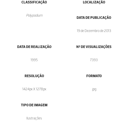
CLASSIFICAÇÃO
LOCALIZAÇÃO
Polypodium
DATA DE PUBLICAÇÃO
19 de Dezembro de 2013
DATA DE REALIZAÇÃO
Nº DE VISUALIZAÇÕES
1995
7393
RESOLUÇÃO
FORMATO
1424px X 1278px
.jpg
TIPO DE IMAGEM
Ilustrações