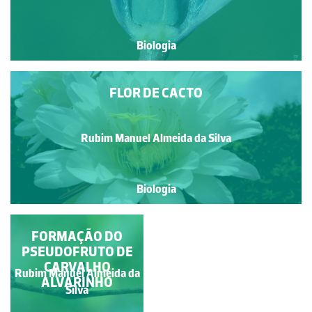
Biologia
FLOR DE CACTO
Rubim Manuel Almeida da Silva
Biologia
ANDROCEU - ADELFIA
FORMAÇÃO DO
PSEUDOFRUTO DE
CARVALHO
Rubim Manuel Almeida da
Rubim Manuel Almeida da
ALVARINHO
Silva
Silva