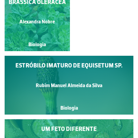
BRASSICA OLERACEA
FETOS EPÍFITOS
Paulo Talhadas dos Santos
Alexandra Nobre
Biologia
Biologia
ESTRÓBILO IMATURO DE EQUISETUM SP.
Rubim Manuel Almeida da Silva
Biologia
UM FETO DIFERENTE