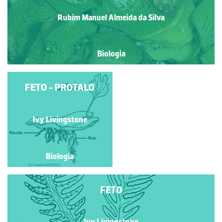
Rubim Manuel Almeida da Silva
Biologia
FETO - PROTALO
FETO
Ivy Livingstone
Ivy Livingstone
Biologia
Biologia
FETO
Ivy Livingstone