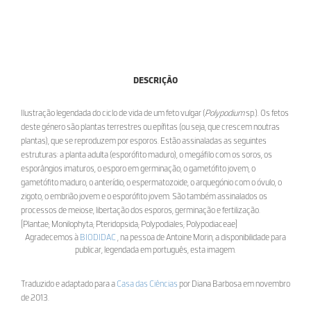
DESCRIÇÃO
Ilustração legendada do ciclo de vida de um feto vulgar (
Polypodium
sp.). Os fetos
deste género são plantas terrestres ou epífitas (ou seja, que crescem noutras
plantas), que se reproduzem por esporos. Estão assinaladas as seguintes
estruturas: a planta adulta (esporófito maduro), o megáfilo com os soros, os
esporângios imaturos, o esporo em germinação, o gametófito jovem, o
gametófito maduro, o anterídio, o espermatozoide, o arquegónio com o óvulo, o
zigoto, o embrião jovem e o esporófito jovem. São também assinalados os
processos de meiose, libertação dos esporos, germinação e fertilização.
[Plantae; Monilophyta; Pteridopsida; Polypodiales; Polypodiaceae]
Agradecemos à
BIODIDAC
, na pessoa de Antoine Morin, a disponibilidade para
publicar, legendada em português, esta imagem.
Traduzido e adaptado para a
Casa das Ciências
por Diana Barbosa em novembro
de 2013.