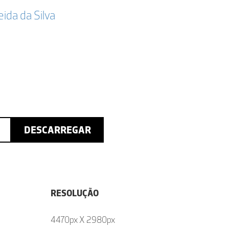
da da Silva
DESCARREGAR
RESOLUÇÃO
4470px X 2980px