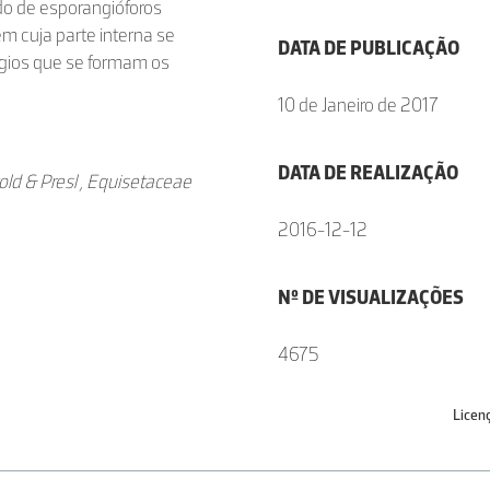
ado de esporangióforos
m cuja parte interna se
DATA DE PUBLICAÇÃO
ngios que se formam os
10 de Janeiro de 2017
DATA DE REALIZAÇÃO
ld & Presl , Equisetaceae
2016-12-12
Nº DE VISUALIZAÇÕES
4675
Licen