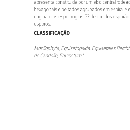
apresenta constituída por um eixo central rode
hexagonais e peltados agrupados em espiral e e
originam os esporângios. ?? dentro dos esporâ
esporos.
CLASSIFICAÇÃO
Monilophyta, Equisetopsida, Equisetales Berchto
de Candolle, Equisetum L.