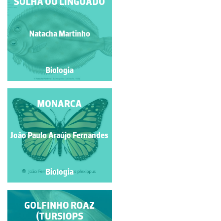
PALOMENA PRASINA
SOLHA OU LINGUADO
Manuela Lopes
Natacha Martinho
Biologia
Biologia
SARDÃO
MONARCA
João Paulo Araújo Fernandes
Isabel Gil
Biologia
Biologia
CAVALO MARINHO
GOLFINHO ROAZ
(TURSIOPS