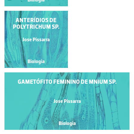
ANTERÍDIOS DE
GAMETÓFITO
POLYTRICHUM SP.
MASCULINO DE
POLYTRICHUM SP.
Jose Pissarra
Jose Pissarra
Biologia
Biologia
GAMETÓFITO FEMININO DE MNIUM SP.
Jose Pissarra
Biologia