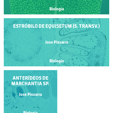
Biologia
ESTRÓBILO DE EQUISETUM (S. TRANSV.)
Jose Pissarra
Biologia
ANTERÍDEOS DE
PROTALO DE
MARCHANTIA SP.
PTERIDÓFITA
Jose Pissarra
Jose Pissarra
Biologia
Biologia