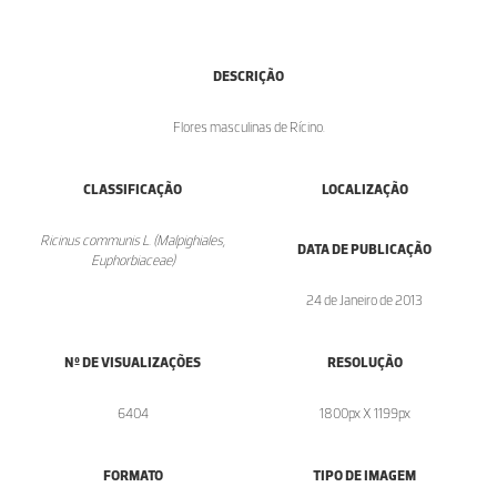
DESCRIÇÃO
Flores masculinas de Rícino.
CLASSIFICAÇÃO
LOCALIZAÇÃO
Ricinus communis L. (Malpighiales,
DATA DE PUBLICAÇÃO
Euphorbiaceae)
24 de Janeiro de 2013
Nº DE VISUALIZAÇÕES
RESOLUÇÃO
6404
1800px X 1199px
FORMATO
TIPO DE IMAGEM