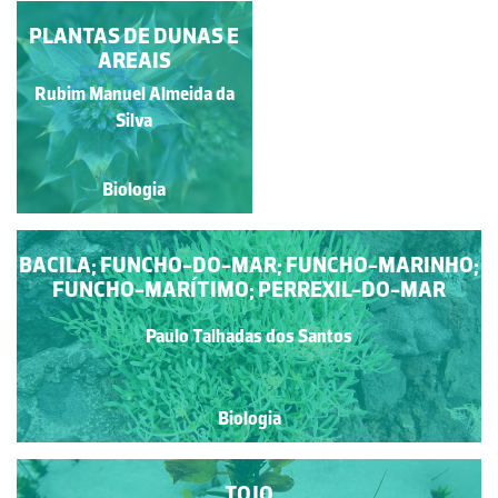
ESTIGMA PAPILOSO
PLANTAS DE DUNAS E
AREAIS
Rubim Manuel Almeida da
Rubim Manuel Almeida da
Silva
Silva
Biologia
Biologia
BACILA; FUNCHO-DO-MAR; FUNCHO-MARINHO;
FUNCHO-MARÍTIMO; PERREXIL-DO-MAR
Paulo Talhadas dos Santos
Biologia
TOJO