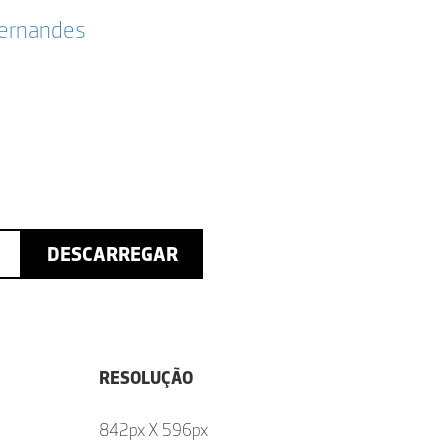
Fernandes
DESCARREGAR
RESOLUÇÃO
842px X 596px