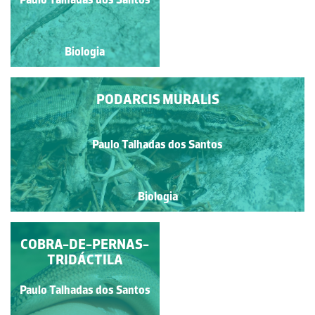
Biologia
Biologia
PODARCIS MURALIS
Paulo Talhadas dos Santos
Biologia
COBRA-DE-PERNAS-
LAGARTIXA-DE-
DEDOS-DENTEADOS
TRIDÁCTILA
Paulo Talhadas dos Santos
Paulo Talhadas dos Santos