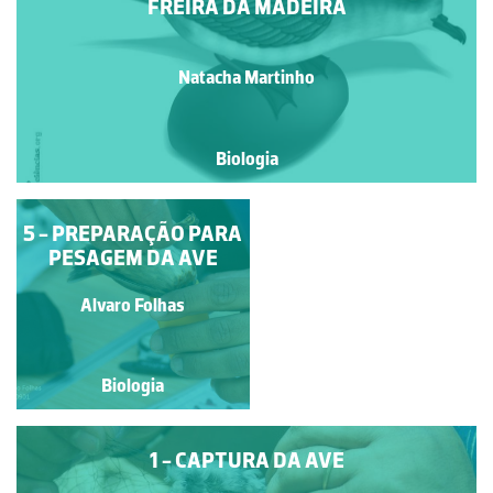
FREIRA DA MADEIRA
Natacha Martinho
Biologia
5 - PREPARAÇÃO PARA
LAGARTIXA DA
PESAGEM DA AVE
MADEIRA
João Paulo Araújo
Alvaro Folhas
Fernandes
Biologia
Biologia
1 - CAPTURA DA AVE