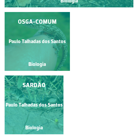
Biologia
LAGARTIXA-DO-
OSGA-COMUM
MATO-COMUM
Paulo Talhadas dos Santos
Paulo Talhadas dos Santos
Biologia
Biologia
LICRANÇO OU COBRA-
SARDÃO
DE-VIDRO
Paulo Talhadas dos Santos
Paulo Talhadas dos Santos
Biologia
Biologia