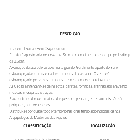
DESCRIÇÃO
Imagem de uma jovem Osga-comum.
Esta terá aproximadamente 4cm a 5cm de comprimento, sendo que pode atingir
os 8,5cm.
A variação da sua coloração é muito grande. Geralmente a parte dorsal é
esbranquiçada ou acinzentada e com tons de castanho. O ventre é
esbranquiçado, por vezes com tons cremes, amarelos ou cinzentos.
As Osgas alimentam-se de insectos: baratas, formigas, aranhas, escaravelhos,
moscas, mosquitos e traças.
E ao contrário do que a maioria das pessoas pensam, estes animais não são
perigosos, nem venenosos.
Distribui-se por quase todo o território nacional, tendo sido introduzida nos
Arquipélagos da Madeira e dos Açores.
CLASSIFICAÇÃO
LOCALIZAÇÃO