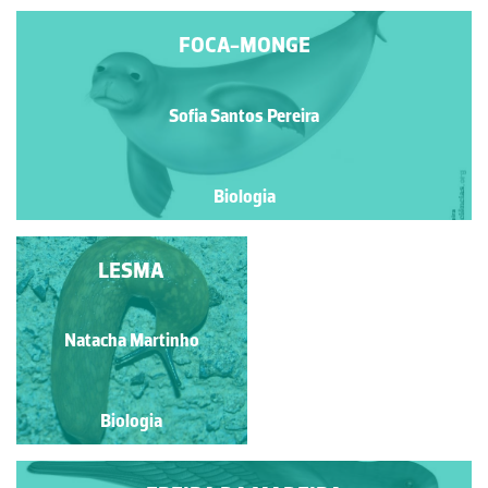
FOCA-MONGE
Sofia Santos Pereira
Biologia
CORUJA-DAS-
LESMA
TORRES
Andreina da Silva
Natacha Martinho
Biologia
Biologia