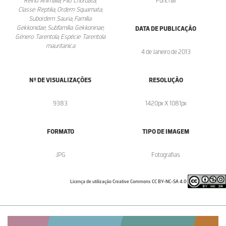
Reino: Animalia; Filo: Chordata;
Funchal
Classe: Reptilia; Ordem: Squamata;
Subordem: Sauria; Família:
Gekkonidae; Subfamília: Gekkoninae;
DATA DE PUBLICAÇÃO
Género: Tarentola; Espécie: Tarentola
mauritanica
4 de Janeiro de 2013
Nº DE VISUALIZAÇÕES
RESOLUÇÃO
9383
1420px X 1081px
FORMATO
TIPO DE IMAGEM
.JPG
Fotografias
Licença de utilização Creative Commons CC BY-NC-SA 4.0