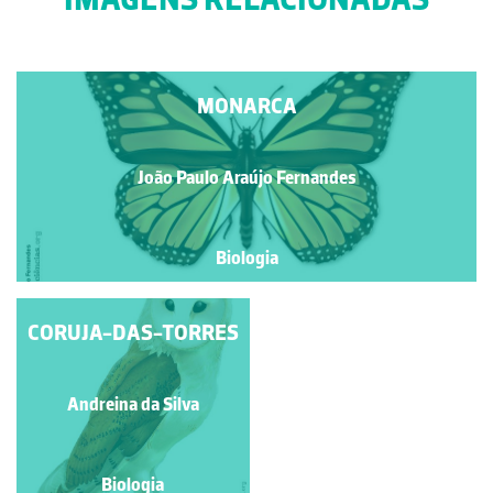
MONARCA
João Paulo Araújo Fernandes
Biologia
CORUJA-DAS-TORRES
FOCA-MONGE
Sofia Santos Pereira
Andreina da Silva
Biologia
Biologia