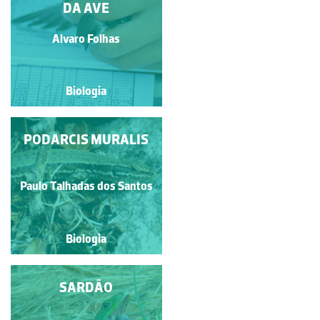
DA AVE
Alvaro Folhas
Alvaro Folhas
Biologia
Biologia
PODARCIS MURALIS
SIDE-BLOTCHED
LIZARD
Paulo Talhadas dos Santos
Paulo Talhadas dos Santos
Biologia
Biologia
LAGARTIXA-DE-
SARDÃO
DEDOS-DENTEADOS