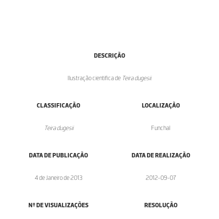
DESCRIÇÃO
Ilustração cientifica de
Teira dugesii
.
CLASSIFICAÇÃO
LOCALIZAÇÃO
Teira dugesii
Funchal
DATA DE PUBLICAÇÃO
DATA DE REALIZAÇÃO
4 de Janeiro de 2013
2012-09-07
Nº DE VISUALIZAÇÕES
RESOLUÇÃO