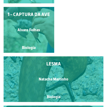
1 - CAPTURA DA AVE
OSGA-COMUM
Natacha Martinho
Alvaro Folhas
Biologia
Biologia
LESMA
Natacha Martinho
Biologia