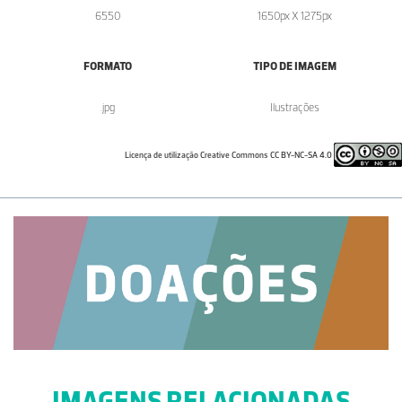
6550
1650px X 1275px
FORMATO
TIPO DE IMAGEM
.jpg
Ilustrações
Licença de utilização Creative Commons CC BY-NC-SA 4.0
IMAGENS RELACIONADAS