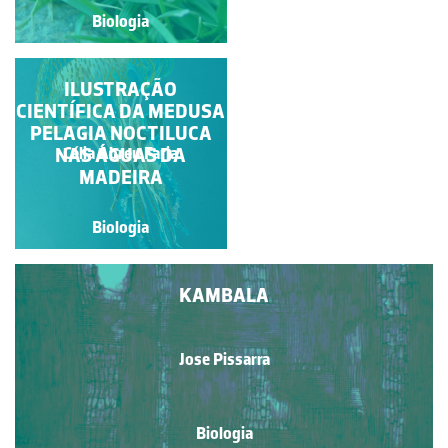
Biologia
Biologia
ILUSTRAÇÃO
SARDÃO
CIENTÍFICA DA MEDUSA
PELAGIA NOCTILUCA
NAS ÁGUAS DA
Paulo Talhadas dos Santos
Célia Abreu Faria
MADEIRA
Biologia
Biologia
KAMBALA
Jose Pissarra
Biologia