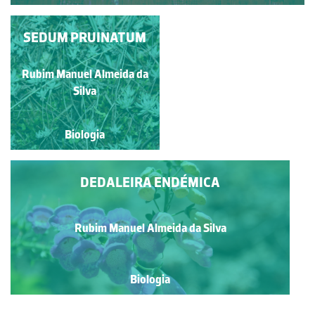
TREPADEIRA-DA-
SEDUM PRUINATUM
MADEIRA
Rubim Manuel Almeida da
Manuela Lopes
Silva
Biologia
Biologia
DEDALEIRA ENDÉMICA
Rubim Manuel Almeida da Silva
Biologia