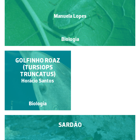
Manuela Lopes
Biologia
SOLHA OU LINGUADO
GOLFINHO ROAZ
(TURSIOPS
TRUNCATUS)
Natacha Martinho
Horácio Santos
Biologia
Biologia
SARDÃO