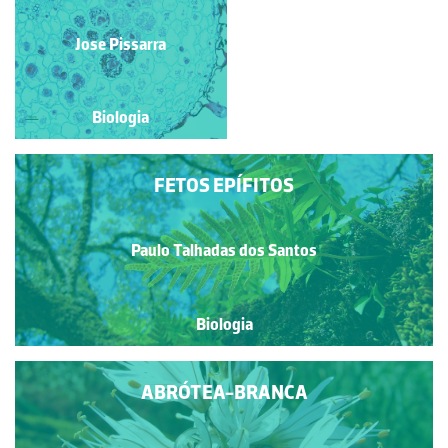
Paulo Talhadas dos Santos
Jose Pissarra
Biologia
Biologia
FETOS EPÍFITOS
Paulo Talhadas dos Santos
Biologia
ABRÓTEA-BRANCA