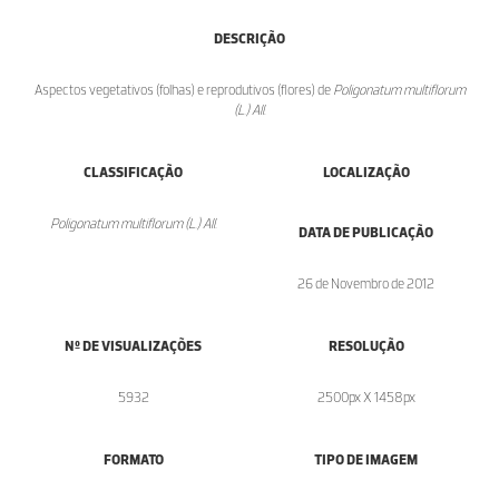
DESCRIÇÃO
Aspectos vegetativos (folhas) e reprodutivos (flores) de
Poligonatum multiflorum
(L.) All
.
CLASSIFICAÇÃO
LOCALIZAÇÃO
Poligonatum multiflorum (L.) All.
DATA DE PUBLICAÇÃO
26 de Novembro de 2012
Nº DE VISUALIZAÇÕES
RESOLUÇÃO
5932
2500px X 1458px
FORMATO
TIPO DE IMAGEM