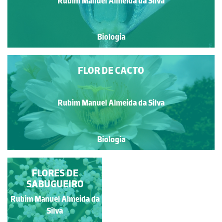
Rubim Manuel Almeida da Silva
Biologia
FLOR DE CACTO
Rubim Manuel Almeida da Silva
Biologia
FORMAÇÃO DO
FLORES DE
PSEUDOFRUTO DE
SABUGUEIRO
CARVALHO
Rubim Manuel Almeida da
Rubim Manuel Almeida da
ALVARINHO
Silva
Silva