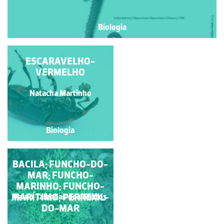
Biologia
PEIXE-VOADOR
ESCARAVELHO-
VERMELHO
Natacha Martinho
Ana Antunes
Biologia
Biologia
BACILA; FUNCHO-DO-
ESCARAVELHO-
VERMELHO OU
MAR; FUNCHO-
ESCARAVELHO-DA-
MARINHO; FUNCHO-
MARÍTIMO; PERREXIL-
PALMEIRA
Paulo Talhadas dos Santos
Natacha Martinho
DO-MAR