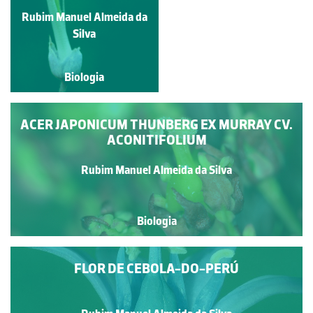
Rubim Manuel Almeida da
Rubim Manuel Almeida da
Silva
Silva
Biologia
Biologia
ACER JAPONICUM THUNBERG EX MURRAY CV.
ACONITIFOLIUM
Rubim Manuel Almeida da Silva
Biologia
FLOR DE CEBOLA-DO-PERÚ