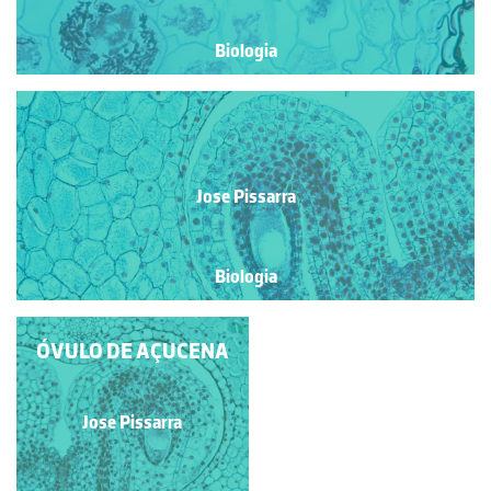
Biologia
Jose Pissarra
Biologia
ÓVULO IMATURO DE
ÓVULO DE AÇUCENA
AÇUCENA
Jose Pissarra
Jose Pissarra