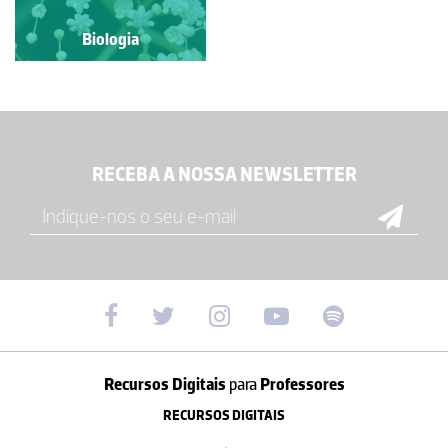
Biologia
Biologia
RECEBA A NOSSA NEWSLETTER
Recursos Digitais
para
Professores
RECURSOS DIGITAIS