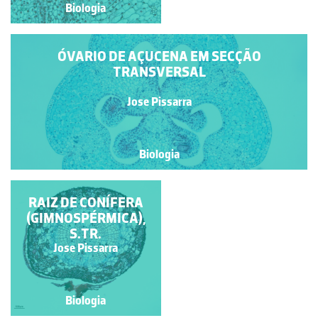
Biologia
Biologia
ÓVARIO DE AÇUCENA EM SECÇÃO
TRANSVERSAL
Jose Pissarra
Biologia
ESTÓMIO DE ANTERA
RAIZ DE CONÍFERA
(GIMNOSPÉRMICA),
DEISCENTE
S.TR.
Jose Pissarra
Jose Pissarra
Biologia
Biologia