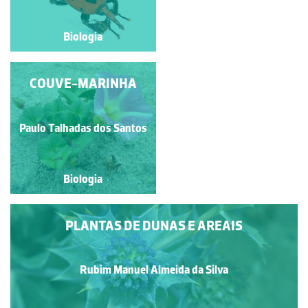
Biologia
Biologia
MOSCA-DOMÉSTICA
COUVE-MARINHA
Paulo Talhadas dos Santos
Natacha Martinho
Biologia
Biologia
PLANTAS DE DUNAS E AREAIS
Rubim Manuel Almeida da Silva