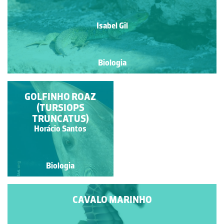
Isabel Gil
Biologia
GOLFINHO ROAZ
MONARCA
(TURSIOPS
TRUNCATUS)
João Paulo Araújo
Horácio Santos
Fernandes
Biologia
Biologia
CAVALO MARINHO