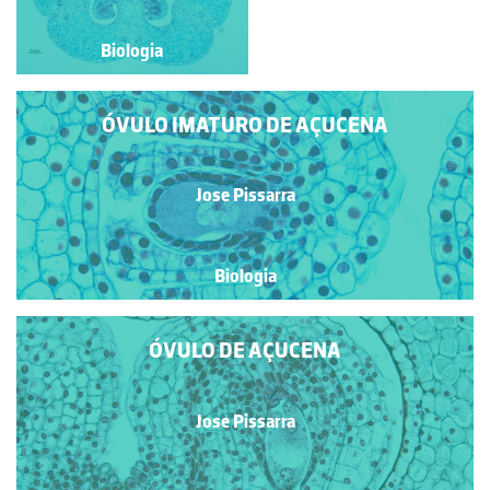
Biologia
Biologia
ÓVULO IMATURO DE AÇUCENA
Jose Pissarra
Biologia
ÓVULO DE AÇUCENA
Jose Pissarra