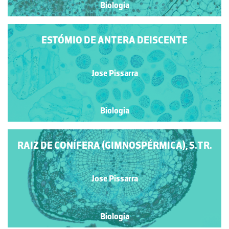
Biologia
ESTÓMIO DE ANTERA DEISCENTE
Jose Pissarra
Biologia
RAIZ DE CONÍFERA (GIMNOSPÉRMICA), S.TR.
Jose Pissarra
Biologia