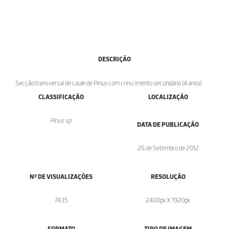
DESCRIÇÃO
Secção transversal de caule de Pinus com crescimento secundário (4 anos).
CLASSIFICAÇÃO
LOCALIZAÇÃO
Pinus sp.
DATA DE PUBLICAÇÃO
26 de Setembro de 2012
Nº DE VISUALIZAÇÕES
RESOLUÇÃO
7435
2400px X 1920px
FORMATO
TIPO DE IMAGEM