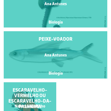
Ana Antunes
Biologia
PEIXE-VOADOR
Ana Antunes
Biologia
ESCARAVELHO-
ESCARAVELHO-
VERMELHO OU
VERMELHO
ESCARAVELHO-DA-
PALMEIRA
Natacha Martinho
Natacha Martinho