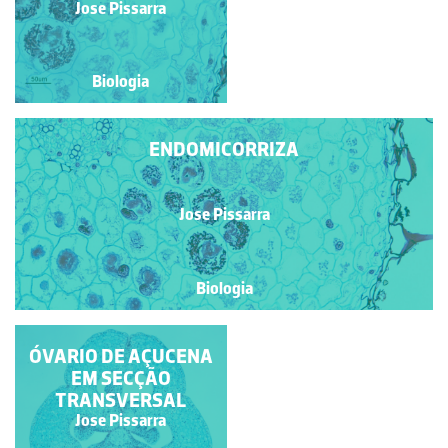
Jose Pissarra
Jose Pissarra
Biologia
Biologia
ENDOMICORRIZA
Jose Pissarra
Biologia
ÓVARIO DE AÇUCENA
EM SECÇÃO
TRANSVERSAL
Jose Pissarra
Jose Pissarra