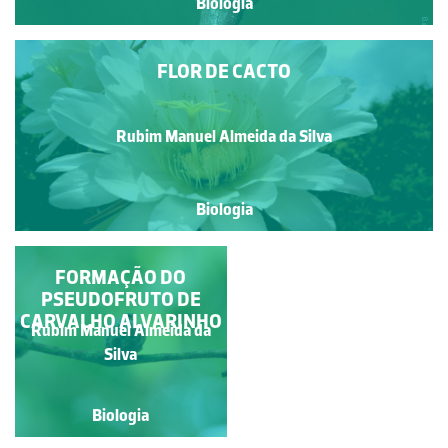
Biologia
FLOR DE CACTO
Rubim Manuel Almeida da Silva
Biologia
ANDROCEU - ADELFIA
FORMAÇÃO DO
PSEUDOFRUTO DE
CARVALHO ALVARINHO
Rubim Manuel Almeida da
Rubim Manuel Almeida da
Silva
Silva
Biologia
Biologia