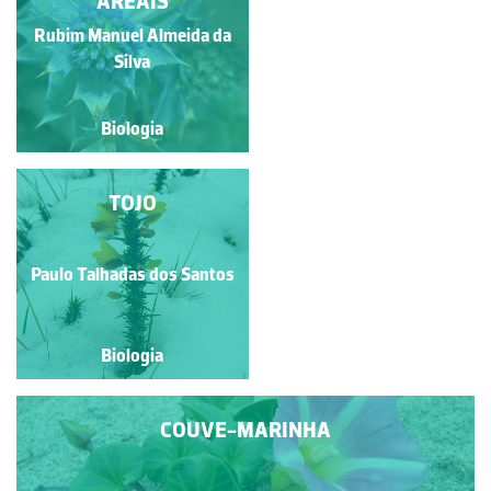
AREAIS
Rubim Manuel Almeida da
Natacha Martinho
Silva
Biologia
Biologia
BACILA; FUNCHO-DO-
TOJO
MAR; FUNCHO-
MARINHO; FUNCHO-
MARÍTIMO;
Paulo Talhadas dos Santos
Paulo Talhadas dos Santos
PERREXIL-DO-MAR
Biologia
Biologia
COUVE-MARINHA