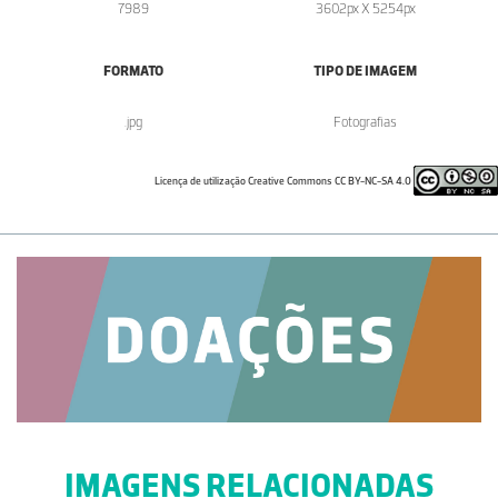
7989
3602px X 5254px
FORMATO
TIPO DE IMAGEM
.jpg
Fotografias
Licença de utilização Creative Commons CC BY-NC-SA 4.0
IMAGENS RELACIONADAS