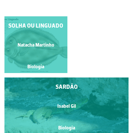
PALOMENA PRASINA
SOLHA OU LINGUADO
Manuela Lopes
Natacha Martinho
Biologia
Biologia
SARDÃO
Isabel Gil
Biologia