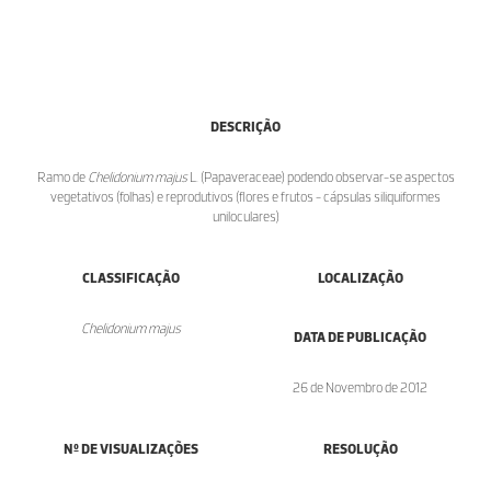
DESCRIÇÃO
Ramo de
Chelidonium majus
L. (Papaveraceae) podendo observar-se aspectos
vegetativos (folhas) e reprodutivos (flores e frutos - cápsulas siliquiformes
uniloculares)
CLASSIFICAÇÃO
LOCALIZAÇÃO
Chelidonium majus
DATA DE PUBLICAÇÃO
26 de Novembro de 2012
Nº DE VISUALIZAÇÕES
RESOLUÇÃO