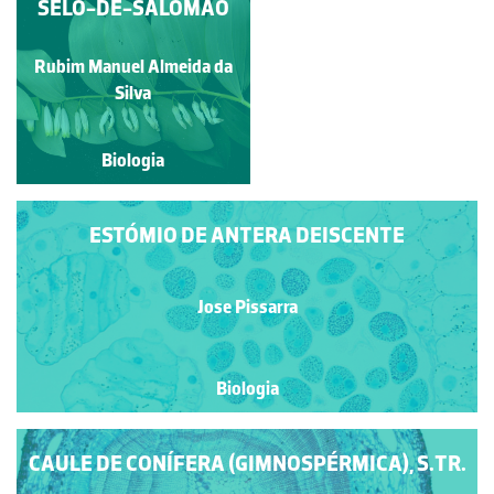
ÓVARIO DE AÇUCENA
SELO-DE-SALOMÃO
EM SECÇÃO
TRANSVERSAL
Rubim Manuel Almeida da
Jose Pissarra
Silva
Biologia
Biologia
ESTÓMIO DE ANTERA DEISCENTE
Jose Pissarra
Biologia
CAULE DE CONÍFERA (GIMNOSPÉRMICA), S.TR.