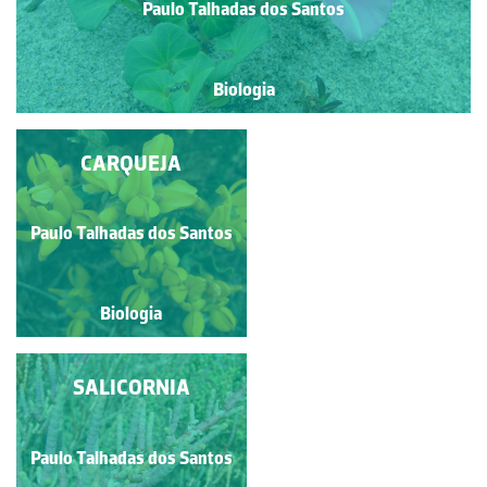
Paulo Talhadas dos Santos
Biologia
TROMBETA-DO-
CARQUEJA
DIABO
Paulo Talhadas dos Santos
Paulo Talhadas dos Santos
Biologia
Biologia
SALICORNIA
TULIPA
Paulo Talhadas dos Santos
Paulo Talhadas dos Santos