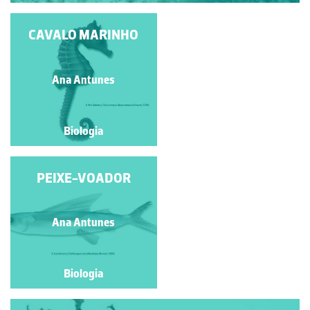
CAVALO MARINHO
MONARCA
João Paulo Araújo
Ana Antunes
Fernandes
Biologia
Biologia
GOLFINHO ROAZ
PEIXE-VOADOR
(TURSIOPS
TRUNCATUS)
Horácio Santos
Ana Antunes
Biologia
Biologia