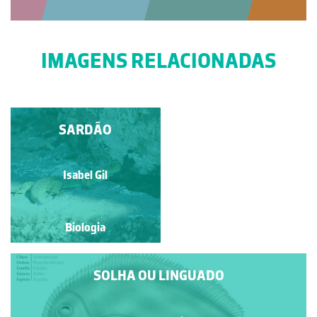
IMAGENS RELACIONADAS
PALOMENA PRASINA
SARDÃO
Manuela Lopes
Isabel Gil
Biologia
Biologia
SOLHA OU LINGUADO