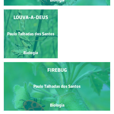
Biologia
GRILO-DO-CAMPO
LOUVA-A-DEUS
Paulo Talhadas dos Santos
Paulo Talhadas dos Santos
Biologia
Biologia
FIREBUG
Paulo Talhadas dos Santos
Biologia