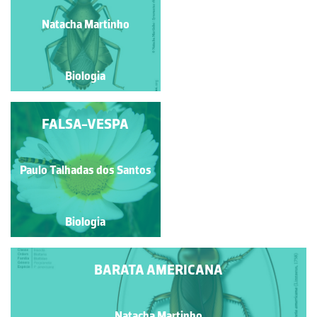
Manuela Lopes
Natacha Martinho
Biologia
Biologia
CAVALO DO DIABO
FALSA-VESPA
Paulo Talhadas dos Santos
Natacha Martinho
Biologia
Biologia
BARATA AMERICANA
Natacha Martinho