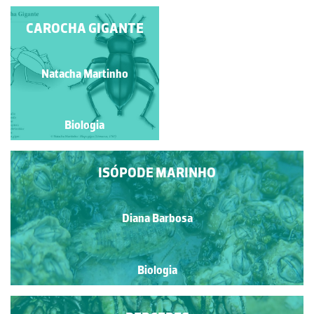
CAROCHA GIGANTE
LAGOSTIM-
VERMELHO
Paulo Talhadas dos Santos
Natacha Martinho
Biologia
Biologia
ISÓPODE MARINHO
Diana Barbosa
Biologia