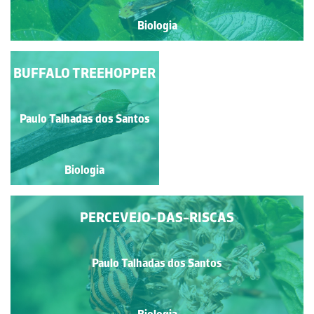
Biologia
BUFFALO TREEHOPPER
GAFANHOTO-DO-
EGIPTO
Paulo Talhadas dos Santos
Paulo Talhadas dos Santos
Biologia
Biologia
PERCEVEJO-DAS-RISCAS
Paulo Talhadas dos Santos