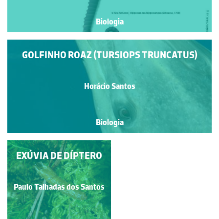
Biologia
GOLFINHO ROAZ (TURSIOPS TRUNCATUS)
Horácio Santos
Biologia
EXÚVIA DE DÍPTERO
ESCARAVELHO-
VERMELHO
Paulo Talhadas dos Santos
Natacha Martinho