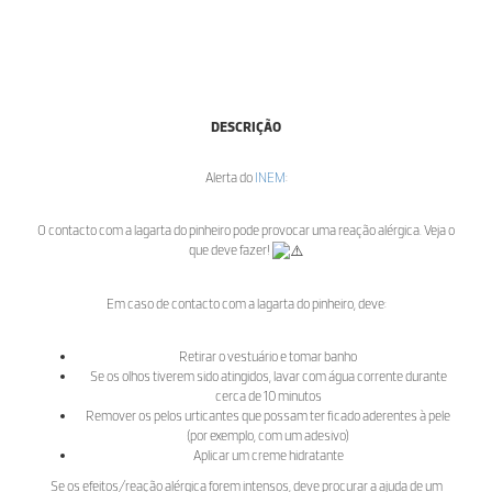
DESCRIÇÃO
Alerta do
INEM
:
O contacto com a lagarta do pinheiro pode provocar uma reação alérgica. Veja o
que deve fazer!
Em caso de contacto com a lagarta do pinheiro, deve:
Retirar o vestuário e tomar banho
Se os olhos tiverem sido atingidos, lavar com água corrente durante
cerca de 10 minutos
Remover os pelos urticantes que possam ter ficado aderentes à pele
(por exemplo, com um adesivo)
Aplicar um creme hidratante
Se os efeitos/reação alérgica forem intensos, deve procurar a ajuda de um