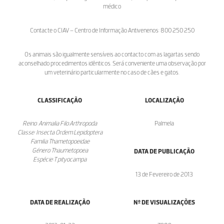
médico
Contacte o CIAV – Centro de Informação Antivenenos: 800 250 250
Os animais são igualmente sensíveis ao contacto com as lagartas sendo
aconselhado procedimentos idênticos. Será conveniente uma observação por
um veterinário particularmente no caso de cães e gatos.
CLASSIFICAÇÃO
LOCALIZAÇÃO
Reino: Animalia Filo:Arthropoda
Palmela
Classe: Insecta Ordem:Lepidoptera
Familia:Thametopoeidae
Género:Thaumetopoea
DATA DE PUBLICAÇÃO
Espécie:T.pityocampa
13 de Fevereiro de 2013
DATA DE REALIZAÇÃO
Nº DE VISUALIZAÇÕES