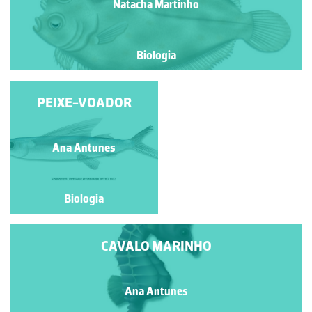
Natacha Martinho
Biologia
PEIXE-VOADOR
MONARCA
João Paulo Araújo
Ana Antunes
Fernandes
Biologia
Biologia
CAVALO MARINHO
Ana Antunes