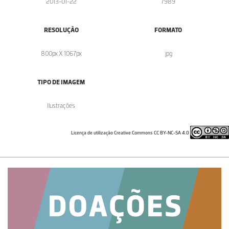
2013-01-22
7989
RESOLUÇÃO
FORMATO
800px X 1067px
.jpg
TIPO DE IMAGEM
Ilustrações
Licença de utilização Creative Commons CC BY-NC-SA 4.0