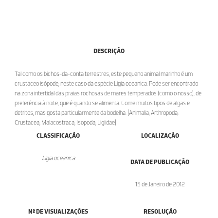
DESCRIÇÃO
Tal como os bichos-da-conta terrestres, este pequeno animal marinho é um
crustáceo isópode, neste caso da espécie Ligia oceanica. Pode ser encontrado
na zona intertidal das praias rochosas de mares temperados (como o nosso), de
preferência à noite, que é quando se alimenta. Come muitos tipos de algas e
detritos, mas gosta particularmente da bodelha. [Animalia; Arthropoda;
Crustacea; Malacostraca; Isopoda; Ligiidae]
CLASSIFICAÇÃO
LOCALIZAÇÃO
Ligia oceanica
DATA DE PUBLICAÇÃO
15 de Janeiro de 2012
Nº DE VISUALIZAÇÕES
RESOLUÇÃO