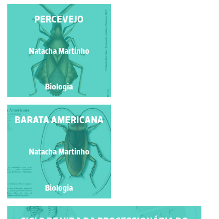
NINFA DE LIBÉLULA
PERCEVEJO
Manuela Lopes
Natacha Martinho
Biologia
Biologia
BARATA AMERICANA
CAVALO DO DIABO
Natacha Martinho
Natacha Martinho
Biologia
Biologia