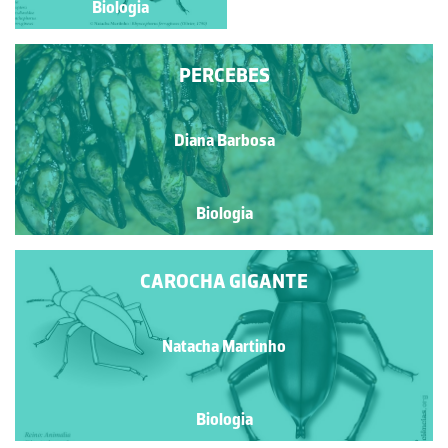
Biologia
Biologia
PERCEBES
Diana Barbosa
Biologia
CAROCHA GIGANTE
Natacha Martinho
Biologia