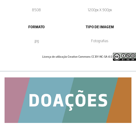
8508
1200px X 900px
FORMATO
TIPO DE IMAGEM
.jpg
Fotografias
Licença de utilização Creative Commons CC BY-NC-SA 4.0