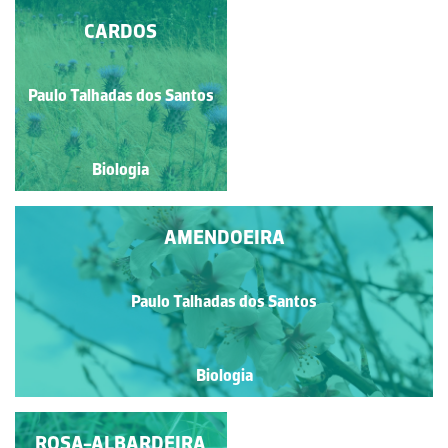
AMOR-PERFEITO
CARDOS
Paulo Talhadas dos Santos
Guilherme Monteiro
Biologia
Biologia
AMENDOEIRA
Paulo Talhadas dos Santos
Biologia
ROSA-ALBARDEIRA
LINARIA