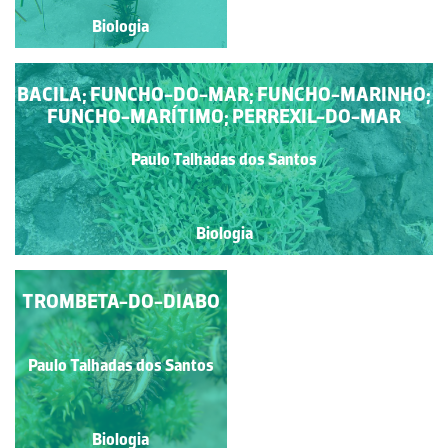
Biologia
Biologia
BACILA; FUNCHO-DO-MAR; FUNCHO-MARINHO;
FUNCHO-MARÍTIMO; PERREXIL-DO-MAR
Paulo Talhadas dos Santos
Biologia
TROMBETA-DO-DIABO
COUVE-MARINHA
Paulo Talhadas dos Santos
Paulo Talhadas dos Santos
Biologia
Biologia