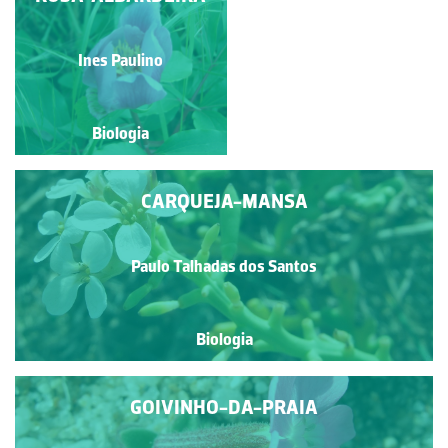
Paulo Talhadas dos Santos
Ines Paulino
Biologia
Biologia
CARQUEJA-MANSA
Paulo Talhadas dos Santos
Biologia
GOIVINHO-DA-PRAIA