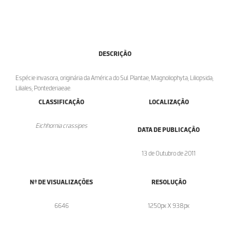
DESCRIÇÃO
Espécie invasora, originária da América do Sul. Plantae; Magnoliophyta; Liliopsida;
Liliales; Pontederiaeae.
CLASSIFICAÇÃO
LOCALIZAÇÃO
Eichhornia crassipes
DATA DE PUBLICAÇÃO
13 de Outubro de 2011
Nº DE VISUALIZAÇÕES
RESOLUÇÃO
6646
1250px X 938px