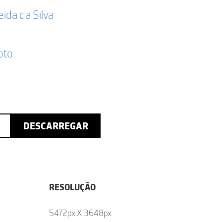
da da Silva
oto
DESCARREGAR
RESOLUÇÃO
5472px X 3648px