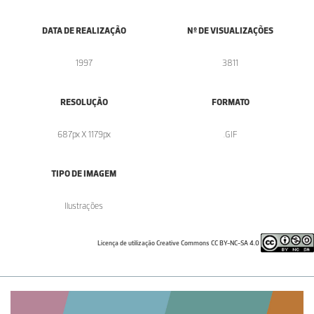
DATA DE REALIZAÇÃO
Nº DE VISUALIZAÇÕES
1997
3811
RESOLUÇÃO
FORMATO
687px X 1179px
.GIF
TIPO DE IMAGEM
Ilustrações
Licença de utilização Creative Commons CC BY-NC-SA 4.0