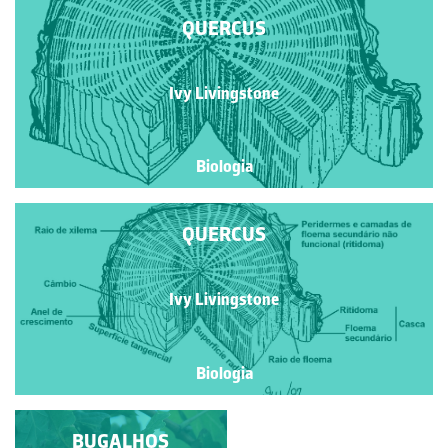
QUERCUS
Ivy Livingstone
Biologia
QUERCUS
Ivy Livingstone
Biologia
FLORES E
BUGALHOS