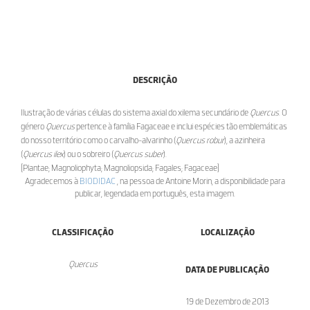
DESCRIÇÃO
Ilustração de várias células do sistema axial do xilema secundário de
Quercus
. O
género
Quercus
pertence à família Fagaceae e inclui espécies tão emblemáticas
do nosso território como o carvalho-alvarinho (
Quercus robur
), a azinheira
(
Quercus ilex
) ou o sobreiro (
Quercus suber
).
[Plantae; Magnoliophyta; Magnoliopsida; Fagales; Fagaceae]
Agradecemos à
BIODIDAC
, na pessoa de Antoine Morin, a disponibilidade para
publicar, legendada em português, esta imagem.
CLASSIFICAÇÃO
LOCALIZAÇÃO
Quercus
DATA DE PUBLICAÇÃO
19 de Dezembro de 2013