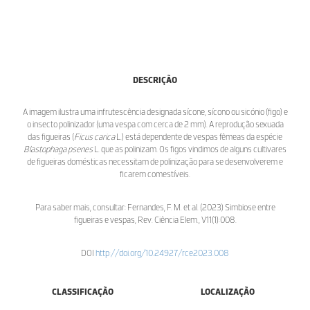
DESCRIÇÃO
A imagem ilustra uma infrutescência designada sícone, sícono ou sicónio (figo) e
o insecto polinizador (uma vespa com cerca de 2 mm). A reprodução sexuada
das figueiras (
Ficus carica
L.) está dependente de vespas fêmeas da espécie
Blastophaga psenes
L. que as polinizam. Os figos vindimos de alguns cultivares
de figueiras domésticas necessitam de polinização para se desenvolverem e
ficarem comestíveis.
Para saber mais, consultar: Fernandes, F. M. et al. (2023) Simbiose entre
figueiras e vespas, Rev. Ciência Elem., V11(1):008.
DOI
http://doi.org/10.24927/rce2023.008
CLASSIFICAÇÃO
LOCALIZAÇÃO