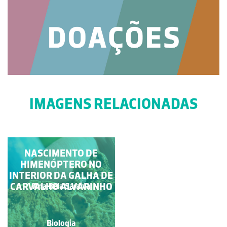
IMAGENS RELACIONADAS
NASCIMENTO DE
POLINIZAÇÃO
HIMENÓPTERO NO
INTERIOR DA GALHA DE
CARVALHO ALVARINHO
Alvaro Folhas
Ana Bela Saraiva
Biologia
Biologia