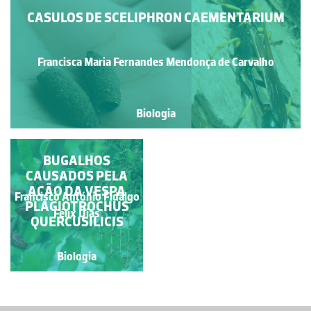
CASULOS DE SCELIPHRON CAEMENTARIUM
Francisca Maria Fernandes Mendonça de Carvalho
Biologia
VESPA COMUM
BUGALHOS
CAUSADOS PELA
AÇÃO DA VESPA
Francisco António Fidalgo
PLAGIOTROCHUS
Paulo Cunha
Félix Dias
QUERCUSILICIS
Biologia
Biologia