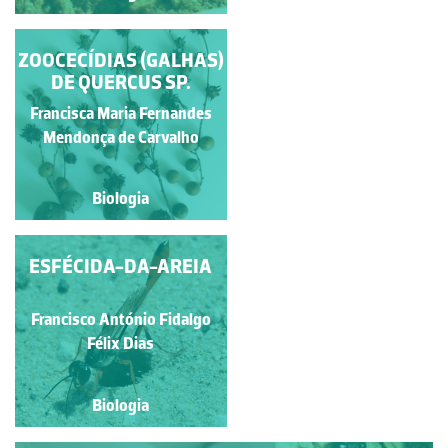
ZOOCECÍDIAS (GALHAS)
FAVO DE VESPA
DE QUERCUS SP.
Francisca Maria Fernandes
Manuela Lopes
Mendonça de Carvalho
Biologia
Biologia
ESFÉCIDA-DA-AREIA
OVOS DE VESPAS
Francisca Maria Fernandes
Francisco António Fidalgo
Mendonça de Carvalho
Félix Dias
Biologia
Biologia