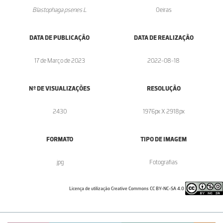
Blastophaga psenes L.
Oeiras
DATA DE PUBLICAÇÃO
DATA DE REALIZAÇÃO
17 de Março de 2023
2022-08-18
Nº DE VISUALIZAÇÕES
RESOLUÇÃO
2430
1976px X 2918px
FORMATO
TIPO DE IMAGEM
.jpg
Fotografias
Licença de utilização Creative Commons CC BY-NC-SA 4.0