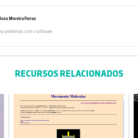
eloso Moreira Ferraz
por problemas com o software
iro Webmaster
RECURSOS RELACIONADOS
 winzip para descompactar. Para funcionar na sua totalidade, necessita do Int