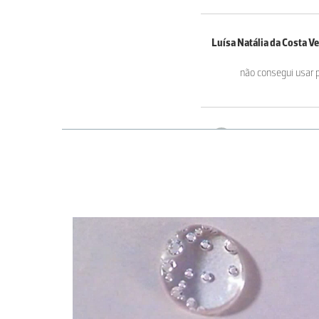
Luísa Natália da Costa V
não consegui usar 
Guilherme Monte
Apenas necessita do