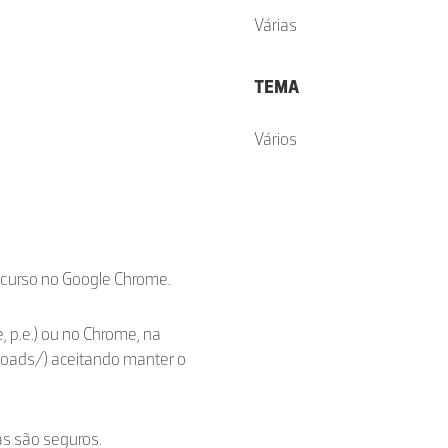
Várias
TEMA
Vários
ecurso no Google Chrome.
, p.e.) ou no Chrome, na
loads/) aceitando manter o
as são seguros.