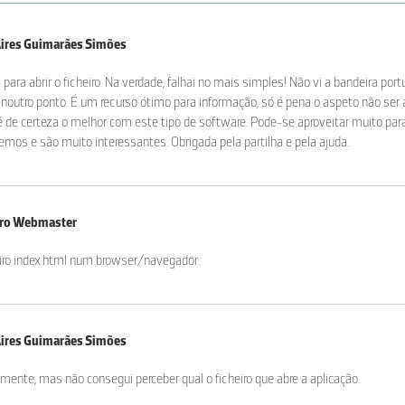
Aires Guimarães Simões
 para abrir o ficheiro. Na verdade, falhai no mais simples! Não vi a bandeira po
noutro ponto. É um recurso ótimo para informação, só é pena o aspeto não ser 
é de certeza o melhor com este tipo de software. Pode-se aproveitar muito par
mos e são muito interessantes. Obrigada pela partilha e pela ajuda.
iro Webmaster
eiro index.html num browser/navegador.
Aires Guimarães Simões
mente, mas não consegui perceber qual o ficheiro que abre a aplicação.