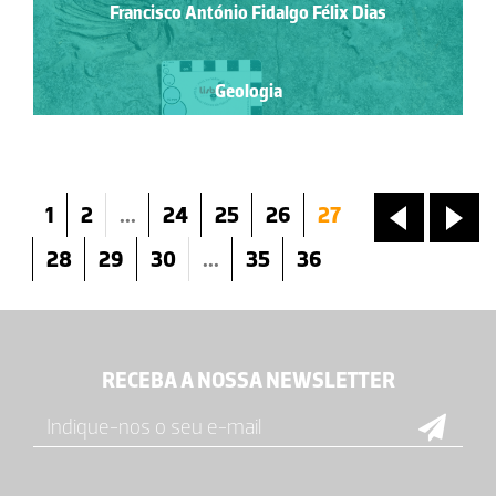
Francisco António Fidalgo Félix Dias
Geologia
1
2
...
24
25
26
27
«
»
28
29
30
...
35
36
RECEBA A NOSSA NEWSLETTER