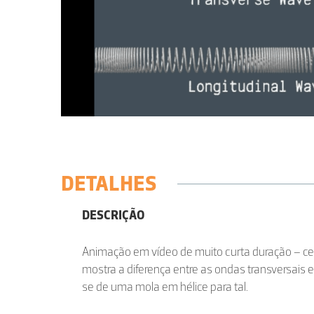
DETALHES
DESCRIÇÃO
Animação em vídeo de muito curta duração – ce
mostra a diferença entre as ondas transversais e
se de uma mola em hélice para tal.