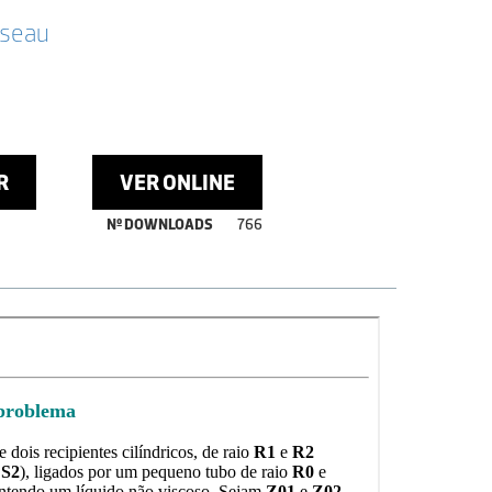
sseau
R
VER ONLINE
Nº DOWNLOADS
766