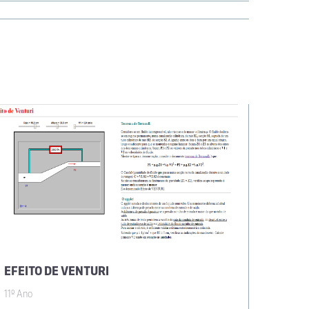
EFEITO DE VENTURI
PRENS
11º Ano
11º Ano