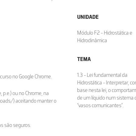
UNIDADE
Módulo F2 - Hidrostática e
Hidrodinâmica
TEMA
1.3 - Lei fundamental da
ecurso no Google Chrome.
Hidrostática - Interpretar, c
base nesta lei, o comporta
, p.e.) ou no Chrome, na
de um líquido num sistema 
loads/) aceitando manter o
“vasos comunicantes”.
as são seguros.