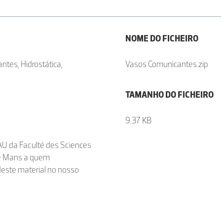
NOME DO FICHEIRO
ntes, Hidrostática,
Vasos Comunicantes.zip
TAMANHO DO FICHEIRO
9.37 KB
U da Faculté des Sciences
 Le Mans a quem
deste material no nosso