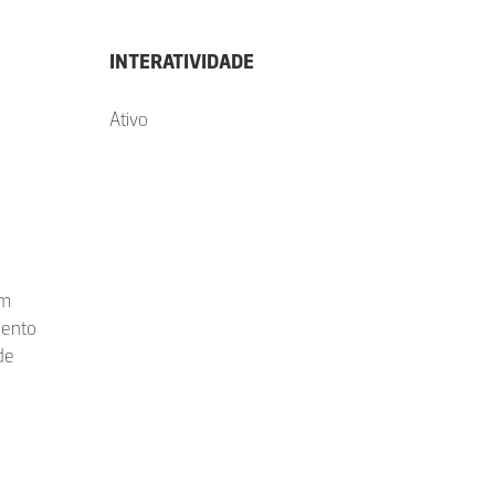
INTERATIVIDADE
Ativo
om
mento
de