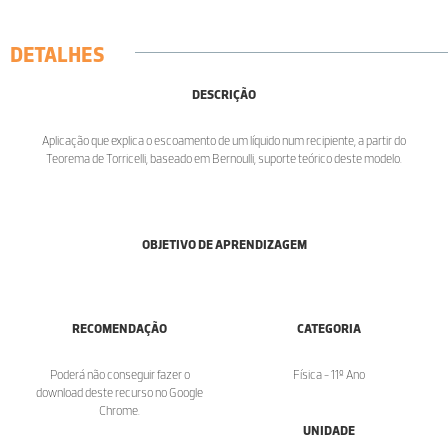
DETALHES
DESCRIÇÃO
Aplicação que explica o escoamento de um líquido num recipiente, a partir do
Teorema de Torricelli, baseado em Bernoulli, suporte teórico deste modelo.
OBJETIVO DE APRENDIZAGEM
RECOMENDAÇÃO
CATEGORIA
Poderá não conseguir fazer o
Física - 11º Ano
download deste recurso no Google
Chrome.
UNIDADE