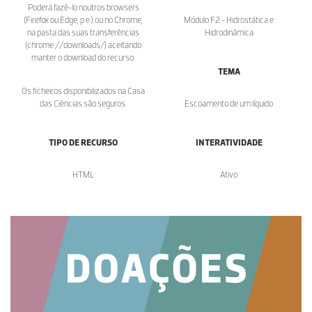
Poderá fazê-lo noutros browsers
(Firefox ou Edge, p.e.) ou no Chrome,
Módulo F2 - Hidrostática e
na pasta das suas transferências
Hidrodinâmica
(chrome://downloads/) aceitando
manter o download do recurso.
TEMA
Os ficheiros disponibilizados na Casa
das Ciências são seguros.
Escoamento de um líquido
TIPO DE RECURSO
INTERATIVIDADE
HTML
Ativo