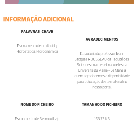
INFORMAÇÃO ADICIONAL
PALAVRAS-CHAVE
AGRADECIMENTOS
Escoamento de um líquido,
Hidrostática, Hidrodinâmica
Da autoria do professor Jean-
Jacques ROUSSEAU da Faculté des
Sciences exactes et naturelles da
Université du Maine - Le Mans a
quem agradecemos a disponibilidade
para colocação deste material no
nosso portal.
NOME DO FICHEIRO
TAMANHO DO FICHEIRO
Escoamento de Bermouilli.zip
163.73 KB