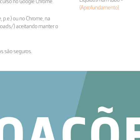
ecurso no Google Chrome.
(Aprofundamento)
, p.e.) ou no Chrome, na
loads/) aceitando manter o
as são seguros.