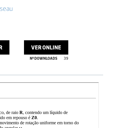
sseau
R
VER ONLINE
Nº DOWNLOADS
39