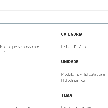
CATEGORIA
rico do que se passa nas
Física - 11º Ano
ação.
UNIDADE
Módulo F2 - Hidrostática e
Hidrodinâmica
TEMA
Liquidos num tubo -