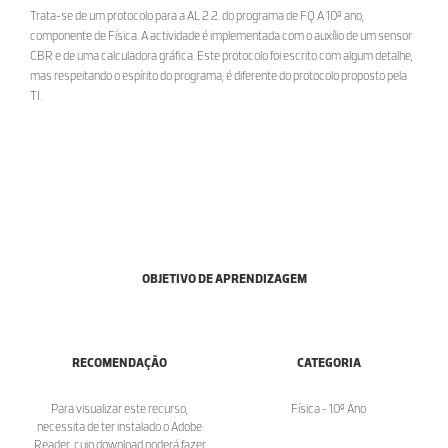
Trata-se de um protocolo para a AL 2.2. do programa de FQ A 10º ano,
componente de Física. A actividade é implementada com o auxílio de um sensor
CBR e de uma calculadora gráfica. Este protocolo foi escrito com algum detalhe,
mas respeitando o espírito do programa; é diferente do protocolo proposto pela
TI.
OBJETIVO DE APRENDIZAGEM
RECOMENDAÇÃO
CATEGORIA
Para visualizar este recurso,
Física - 10º Ano
necessita de ter instalado o Adobe
Reader, cujo download poderá fazer