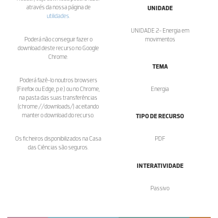
através da nossa página de
UNIDADE
utilidades
.
UNIDADE 2- Energia em
Poderá não conseguir fazer o
movimentos
download deste recurso no Google
Chrome.
TEMA
Poderá fazê-lo noutros browsers
(Firefox ou Edge, p.e.) ou no Chrome,
Energia
na pasta das suas transferências
(chrome://downloads/) aceitando
manter o download do recurso.
TIPO DE RECURSO
Os ficheiros disponibilizados na Casa
PDF
das Ciências são seguros.
INTERATIVIDADE
Passivo