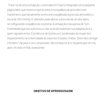
Trata-se de uma simulação, construída em Flash e integrada numa pequena
página Web, que mostra o que acontece no equilíbrio de pressões num
manómetro, que inicialmente se encontra equilibrado à pressão atmosférica
nor,al de 760 mmHg. O utilizador pode alterar a pressão de um dos lados
reconfigurando o equilíbrio do sisytema. A simulação é da autoria de Tom
Greenbowe que nos autorizou a colocação do material e sua adaptação e a
quem agradecemos. É professor de Química e Coordenador do respectivo
Departamento na Universidade do Iowa nos Estados Unidos. Deve descarregar
o ficheiro *.zip para o seu computador, descompactá-lo e, na pasta que se cria,
abrir o ficheiro HTML lá existente.
OBJETIVO DE APRENDIZAGEM