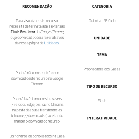
RECOMENDAÇÃO
CATEGORIA
Para visualizar este recurso,
Química - 3º Ciclo
necessita de ter instalada a extensão
Flash Emulator
do
Google Chrome
,
cujo download poderá fazer através
UNIDADE
da nossa página de
Utilidades
.
TEMA
Propriedades dos Gases
Poderá não conseguir fazer o
download deste recurso no Google
Chrome.
TIPO DE RECURSO
Poderá fazê-lo noutros browsers
Flash
(Firefox ou Edge, p.e.) ou no Chrome,
na pasta das suas transferências
(chrome://downloads/) aceitando
INTERATIVIDADE
manter o download do recurso.
Os ficheiros disponibilizados na Casa