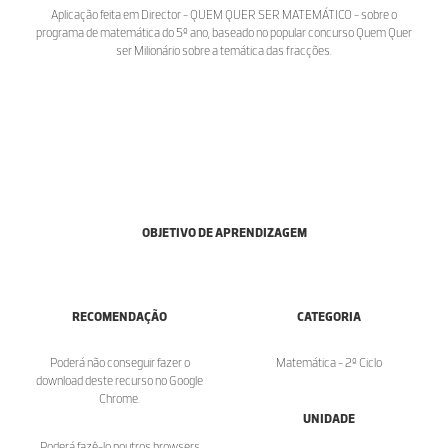
Aplicação feita em Director - QUEM QUER SER MATEMÁTICO - sobre o
programa de matemática do 5º ano, baseado no popular concurso Quem Quer
ser Milionário sobre a temática das fracções.
OBJETIVO DE APRENDIZAGEM
RECOMENDAÇÃO
CATEGORIA
Poderá não conseguir fazer o
Matemática - 2º Ciclo
download deste recurso no Google
Chrome.
UNIDADE
Poderá fazê-lo noutros browsers