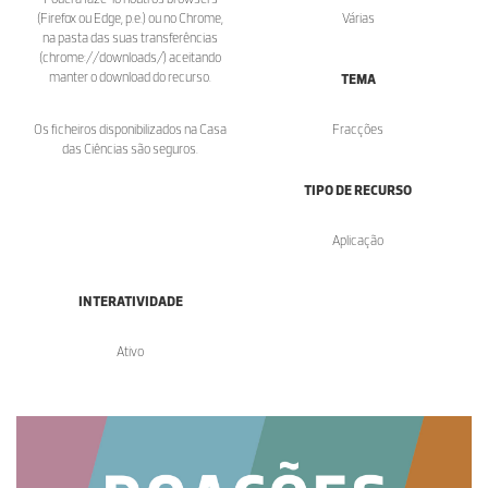
(Firefox ou Edge, p.e.) ou no Chrome,
Várias
na pasta das suas transferências
(chrome://downloads/) aceitando
manter o download do recurso.
TEMA
Os ficheiros disponibilizados na Casa
Fracções
das Ciências são seguros.
TIPO DE RECURSO
Aplicação
INTERATIVIDADE
Ativo