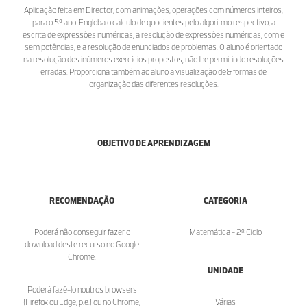
Aplicação feita em Director, com animações, operações com números inteiros,
para o 5º ano. Engloba o cálculo de quocientes pelo algoritmo respectivo, a
escrita de expressões numéricas, a resolução de expressões numéricas, com e
sem potências, e a resolução de enunciados de problemas. O aluno é orientado
na resolução dos inúmeros exercícios propostos, não lhe permitindo resoluções
erradas. Proporciona também ao aluno a visualização de& formas de
organização das diferentes resoluções.
OBJETIVO DE APRENDIZAGEM
RECOMENDAÇÃO
CATEGORIA
Poderá não conseguir fazer o
Matemática - 2º Ciclo
download deste recurso no Google
Chrome.
UNIDADE
Poderá fazê-lo noutros browsers
(Firefox ou Edge, p.e.) ou no Chrome,
Várias