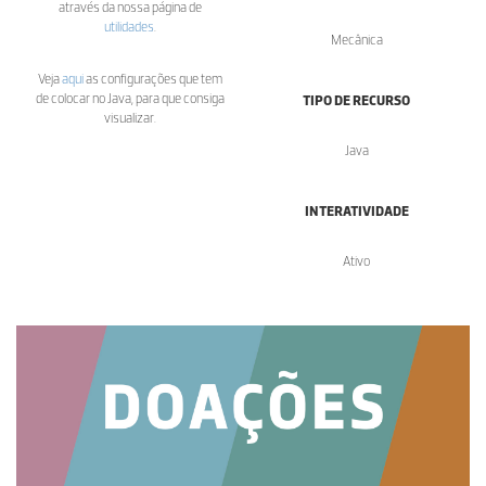
através da nossa página de
utilidades
.
Mecânica
Veja
aqui
as configurações que tem
de colocar no Java, para que consiga
TIPO DE RECURSO
visualizar.
Java
INTERATIVIDADE
Ativo