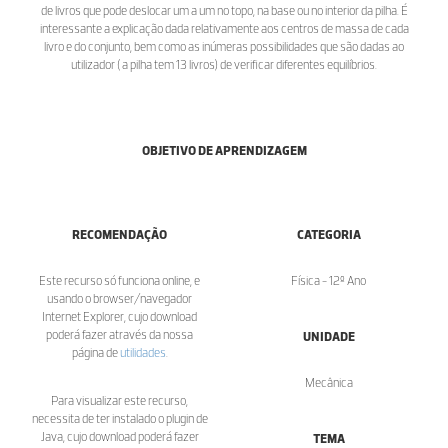
de livros que pode deslocar um a um no topo, na base ou no interior da pilha. É
interessante a explicação dada relativamente aos centros de massa de cada
livro e do conjunto, bem como as inúmeras possibilidades que são dadas ao
utilizador ( a pilha tem 13 livros) de verificar diferentes equilíbrios.
OBJETIVO DE APRENDIZAGEM
RECOMENDAÇÃO
CATEGORIA
Este recurso só funciona online, e
Física - 12º Ano
usando o browser/navegador
Internet Explorer, cujo download
poderá fazer através da nossa
UNIDADE
página de
utilidades
.
Mecânica
Para visualizar este recurso,
necessita de ter instalado o plugin de
Java, cujo download poderá fazer
TEMA