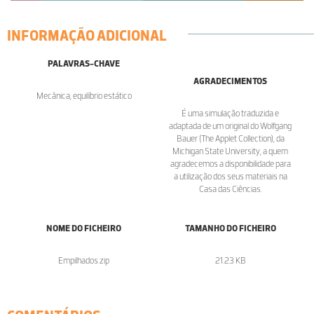
INFORMAÇÃO ADICIONAL
PALAVRAS-CHAVE
AGRADECIMENTOS
Mecânica, equilíbrio estático
É uma simulação traduzida e
adaptada de um original do Wolfgang
Bauer (The Applet Collection), da
Michigan State University, a quem
agradecemos a disponibilidade para
a utilização dos seus materiais na
Casa das Ciências.
NOME DO FICHEIRO
TAMANHO DO FICHEIRO
Empilhados.zip
21.23 KB