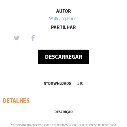
AUTOR
Wolfgang Bauer
PARTILHAR
DESCARREGAR
Nº DOWNLOADS
310
DETALHES
DESCRIÇÃO
Permite ao utilizador estudar o equilíbrio estático, socorrendo-se de uma “pilha “