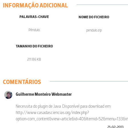
INFORMAÇÃO ADICIONAL
PALAVRAS-CHAVE
NOME DO FICHEIRO
Pêndulo
pendulo.zip
TAMANHO DO FICHEIRO
211.86 KB
COMENTÁRIOS
Guilherme Monteiro Webmaster
Necessita do plugin de Java. Disponível para download em:
http://www.casadasciencias.org/index.php?
option=com_content&view=article&id=40&Itemid=52&menu=133&in
21-02-2013