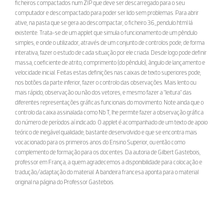
ficheiros compactados num ZIP que deve ser descarregado para o seu
computador e descompactado para poder ser lido sem problemas. Para abrir
ative, na pasta que se gera ao descompactar, o ficheiro 36_pendulo.html lá
existente. Trata-se de um applet que simula o funcionamento de um pêndulo
simples, e onde o utilizador, através de um conjunto de controlos pode, de forma
interativa, fazer o estudo de cada situação por ele criada. Desde logo pode definir
massa, coeficiente de atrito, comprimento (do pêndulo), ângulo de lançamento e
velocidade inicial. Feitas estas definições nas caixas de texto superiores pode,
nos botões da parte inferior, fazer o controlo das observações. Mais lento ou
mais rápido, observação ou não dos vetores, e mesmo fazer a "leitura" das
diferentes representações gráficas funcionais do movimento. Note ainda que o
controlo da caixa assinalada como Nb T, lhe permite fazer a observação gráfica
do número de períodos aí indicado. O applet é acompanhado de um texto de apoio
teórico de inegável qualidade, bastante desenvolvido e que se encontra mais
vocacionado para os primeiros anos do Ensino Superior, ou então como
complemento de formação para os docentes. Da autoria de Gilbert Gastebois,
professor em França, a quem agradecemos a disponibilidade para colocação e
tradução/adaptação do material. A bandeira francesa aponta para o material
original na página do Professor Gastebois.