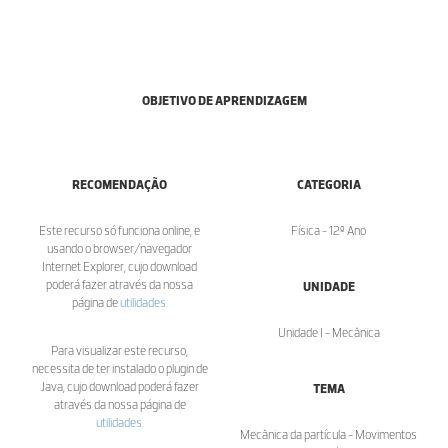
OBJETIVO DE APRENDIZAGEM
RECOMENDAÇÃO
CATEGORIA
Este recurso só funciona online, e
Física - 12º Ano
usando o browser/navegador
Internet Explorer, cujo download
poderá fazer através da nossa
UNIDADE
página de
utilidades
.
Unidade I - Mecânica
Para visualizar este recurso,
necessita de ter instalado o plugin de
Java, cujo download poderá fazer
TEMA
através da nossa página de
utilidades
.
Mecânica da partícula - Movimentos